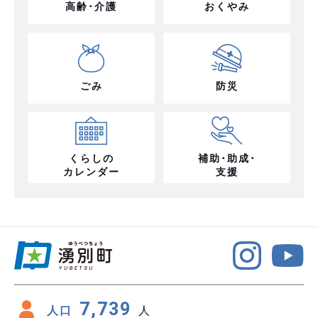
高齢･介護
おくやみ
ごみ
防災
くらしの
補助･助成･
カレンダー
支援
7,739
人口
人