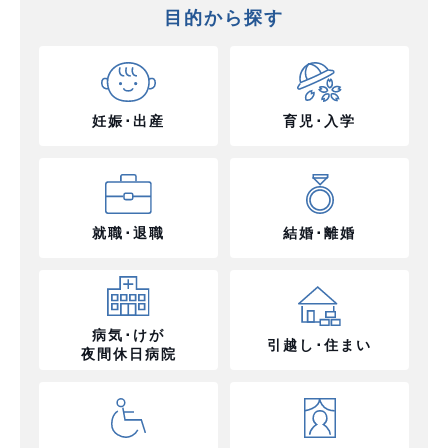
目的から探す
妊娠･出産
育児･入学
就職･退職
結婚･離婚
病気･けが
引越し･住まい
夜間休日病院