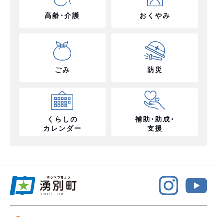
高齢･介護
おくやみ
ごみ
防災
くらしの
補助･助成･
カレンダー
支援