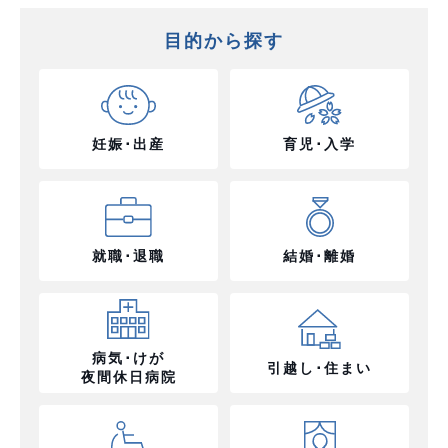
目的から探す
妊娠･出産
育児･入学
就職･退職
結婚･離婚
病気･けが
引越し･住まい
夜間休日病院