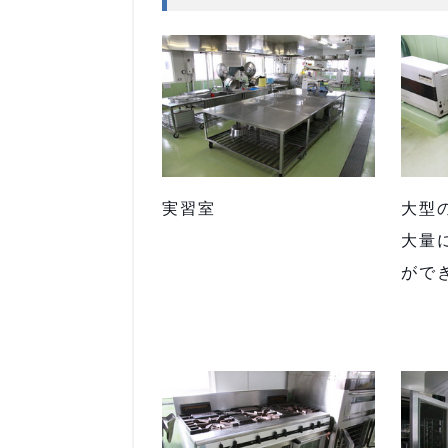
実習室
大型
大量
がで