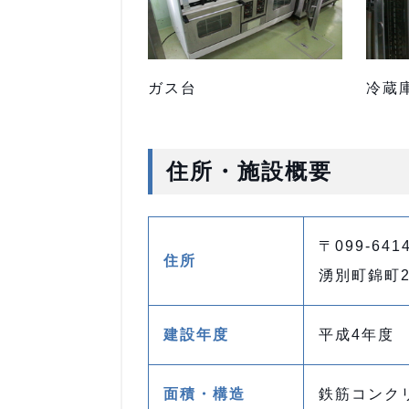
ガス台
冷蔵
住所・施設概要
〒099-641
住所
湧別町錦町2
建設年度
平成4年度
面積・構造
鉄筋コンクリ