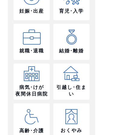
妊娠･出産
育児･入学
就職･退職
結婚･離婚
病気･けが
引越し･住ま
夜間休日病院
い
おくやみ
高齢･介護