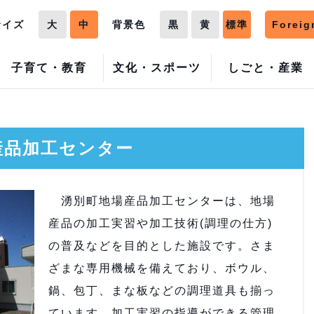
サイズ
大
中
背景色
黒
黄
標準
Foreig
子育て・教育
文化・スポーツ
しごと・産業
産品加工センター
湧別町地場産品加工センターは、地場
産品の加工実習や加工技術(調理の仕方)
の普及などを目的とした施設です。さま
ざまな専用機械を備えており、ボウル、
鍋、包丁、まな板などの調理道具も揃っ
ています。加工実習の指導ができる管理