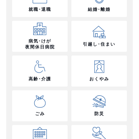
就職･退職
結婚･離婚
病気･けが
引越し･住まい
夜間休日病院
高齢･介護
おくやみ
ごみ
防災