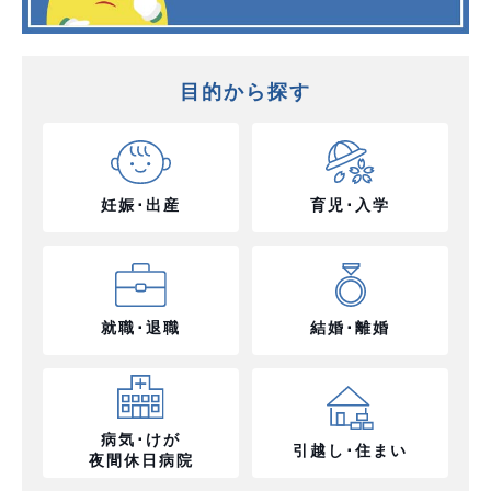
目的から探す
妊娠･出産
育児･入学
就職･退職
結婚･離婚
病気･けが
引越し･住まい
夜間休日病院