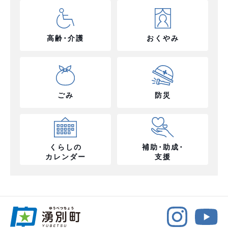
高齢･介護
おくやみ
ごみ
防災
くらしの
補助･助成･
カレンダー
支援