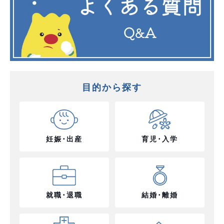
目的から探す
妊娠･出産
育児･入学
就職･退職
結婚･離婚