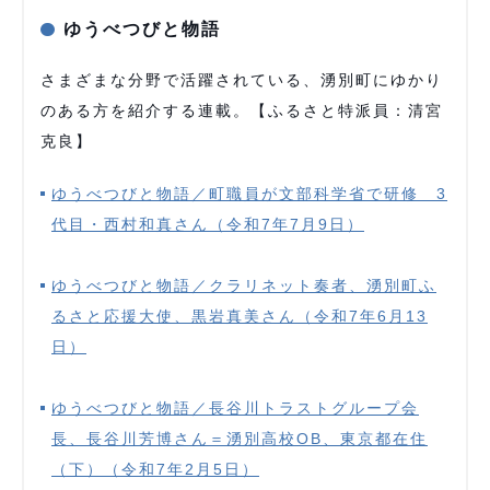
ゆうべつびと物語
さまざまな分野で活躍されている、湧別町にゆかり
のある方を紹介する連載。【ふるさと特派員：清宮
克良】
ゆうべつびと物語／町職員が文部科学省で研修 3
代目・西村和真さん（令和7年7月9日）
ゆうべつびと物語／クラリネット奏者、湧別町ふ
るさと応援大使、黒岩真美さん（令和7年6月13
日）
ゆうべつびと物語／長谷川トラストグループ会
長、長谷川芳博さん＝湧別高校OB、東京都在住
（下）（令和7年2月5日）