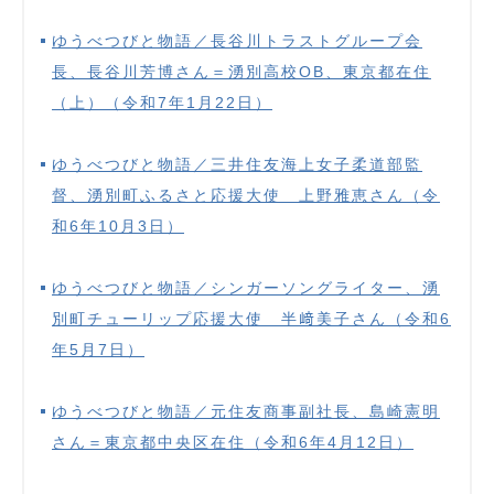
ゆうべつびと物語／長谷川トラストグループ会
長、長谷川芳博さん＝湧別高校OB、東京都在住
（上）（令和7年1月22日）
ゆうべつびと物語／三井住友海上女子柔道部監
督、湧別町ふるさと応援大使 上野雅恵さん（令
和6年10月3日）
ゆうべつびと物語／シンガーソングライター、湧
別町チューリップ応援大使 半﨑美子さん（令和6
年5月7日）
ゆうべつびと物語／元住友商事副社長、島崎憲明
さん＝東京都中央区在住（令和6年4月12日）