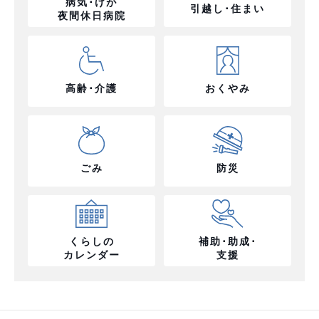
病気･けが
引越し･住まい
夜間休日病院
高齢･介護
おくやみ
ごみ
防災
くらしの
補助･助成･
カレンダー
支援