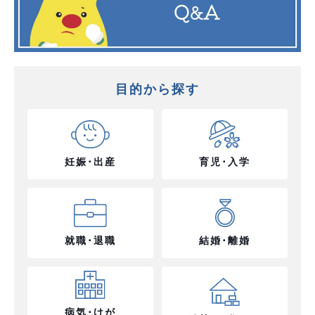
目的から探す
妊娠･出産
育児･入学
就職･退職
結婚･離婚
病気･けが