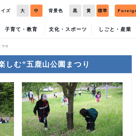
サイズ
大
中
背景色
黒
黄
標準
Foreig
子育て・教育
文化・スポーツ
しごと・産業
まつり
楽しむ”五鹿山公園まつり