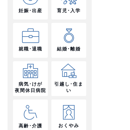
妊娠･出産
育児･入学
就職･退職
結婚･離婚
病気･けが
引越し･住ま
夜間休日病院
い
おくやみ
高齢･介護