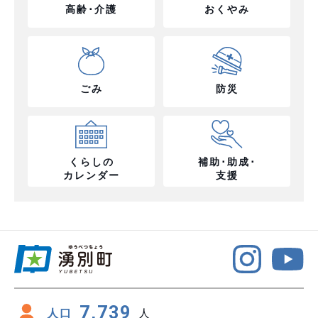
高齢･介護
おくやみ
ごみ
防災
くらしの
補助･助成･
カレンダー
支援
7,739
人口
人