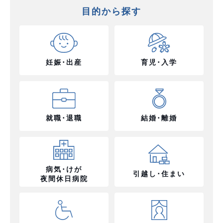
目的から探す
妊娠･出産
育児･入学
就職･退職
結婚･離婚
病気･けが
引越し･住まい
夜間休日病院