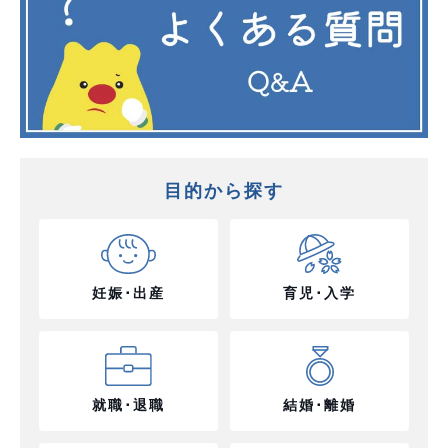
目的から探す
妊娠･出産
育児･入学
就職･退職
結婚･離婚