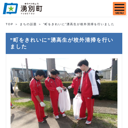
MENU
TOP
まちの話題
”町をきれいに”湧高生が校外清掃を行いました
”町をきれいに”湧高生が校外清掃を行い
ました