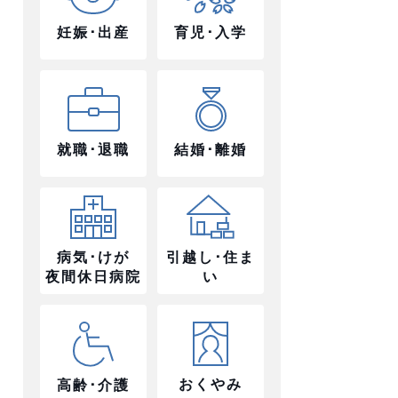
妊娠･出産
育児･入学
就職･退職
結婚･離婚
病気･けが
引越し･住ま
夜間休日病院
い
おくやみ
高齢･介護