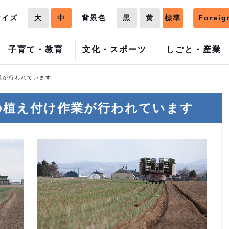
サイズ
大
中
背景色
黒
黄
標準
Foreig
子育て・教育
文化・スポーツ
しごと・産業
業が行われています
の植え付け作業が行われています