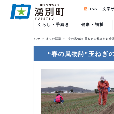
RSS
文字
くらし・手続き
健康・福祉
TOP
まちの話題
“春の風物詩”玉ねぎの植え付け作
“春の風物詩”玉ねぎ