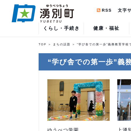
RSS
文字
くらし・手続き
健康・福祉
TOP
まちの話題
“学び舎での第一歩”義務教育学校
“学び舎での第一歩”義
ゆうべつ学園
上湧