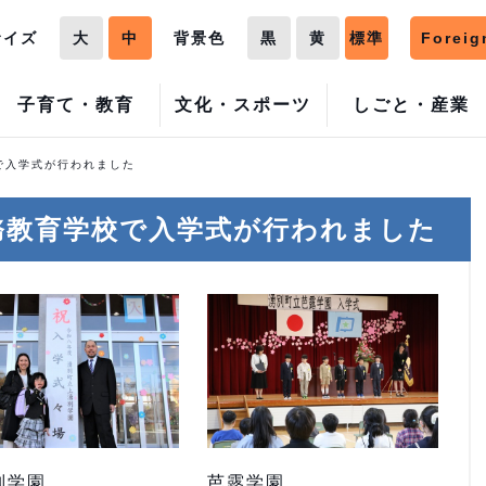
サイズ
大
中
背景色
黒
黄
標準
Foreig
子育て・教育
文化・スポーツ
しごと・産業
で入学式が行われました
務教育学校で入学式が行われました
別学園
芭露学園