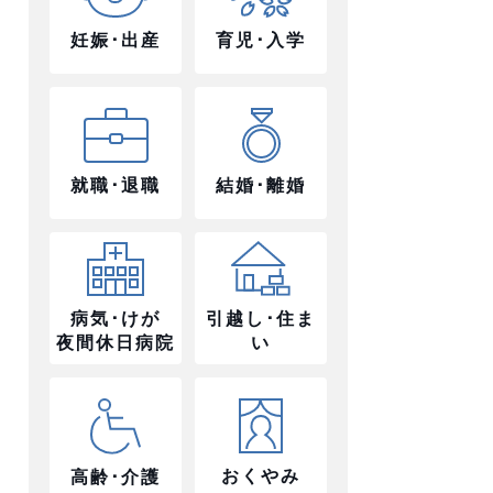
妊娠･出産
育児･入学
就職･退職
結婚･離婚
病気･けが
引越し･住ま
夜間休日病院
い
おくやみ
高齢･介護