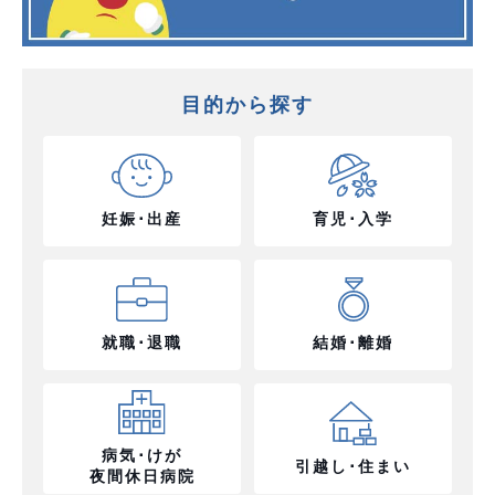
目的から探す
妊娠･出産
育児･入学
就職･退職
結婚･離婚
病気･けが
引越し･住まい
夜間休日病院