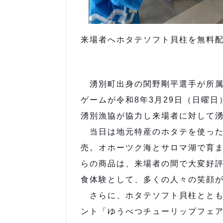
来場者へホタテソフト貝柱を無料
湧別町出身の関野剛平選手が所属
ゲームが令和8年3月29日（日曜
湧別漁協が協力し来場者に対して
当日は地元特産のホタテを使った
売。オホーツク海とサロマ湖で育
らの商品は、来場者の間で大変好
食体験として、多くの人々の笑顔
さらに、ホタテソフト貝柱ととも
ント「ゆうべつチューリップフェ