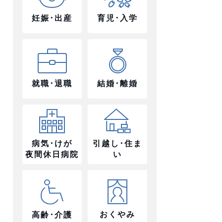
妊娠･出産
育児･入学
就職･退職
結婚･離婚
病気･けが
引越し･住ま
夜間休日病院
い
おくやみ
高齢･介護