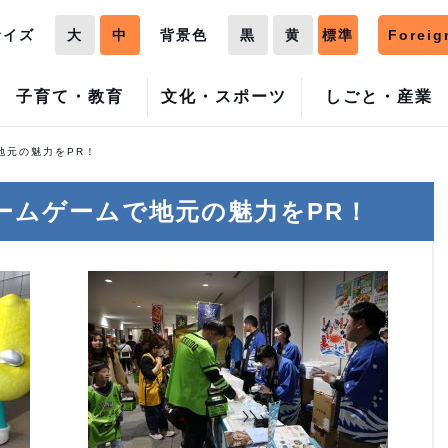
サイズ
大
中
背景色
黒
黄
標準
Foreig
子育て・教育
文化・スポーツ
しごと・産業
地元の魅力をPR！
ームゲームで地元の魅力をPR！