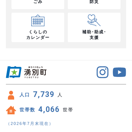
ごみ
防災
くらしの
補助･助成･
カレンダー
支援
7,739
人口
人
4,066
世帯数
世帯
（2026年7月末現在）