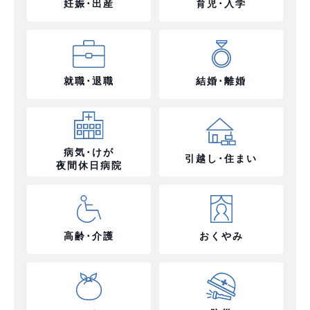
妊娠･出産
育児･入学
就職･退職
結婚･離婚
病気･けが
引越し･住まい
夜間休日病院
高齢･介護
おくやみ