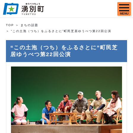
MENU
TOP
まちの話題
“この土泡（つち）をふるさとに”町民芝居ゆうべつ第22回公演
“この土泡（つち）をふるさとに”町民芝
居ゆうべつ第22回公演