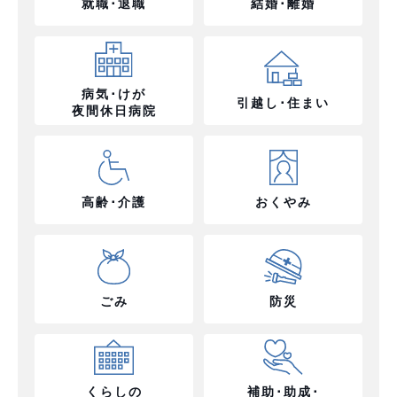
就職･退職
結婚･離婚
病気･けが
引越し･住まい
夜間休日病院
高齢･介護
おくやみ
ごみ
防災
くらしの
補助･助成･