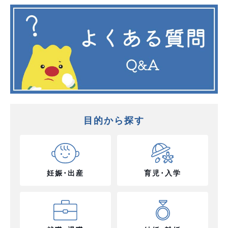
目的から探す
妊娠･出産
育児･入学