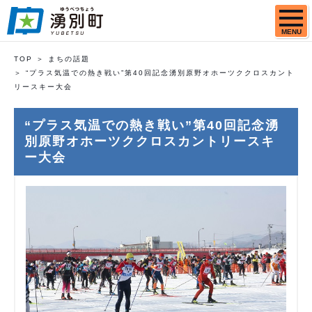
MENU
TOP
まちの話題
“プラス気温での熱き戦い”第40回記念湧別原野オホーツククロスカント
リースキー大会
“プラス気温での熱き戦い”第40回記念湧
別原野オホーツククロスカントリースキ
ー大会