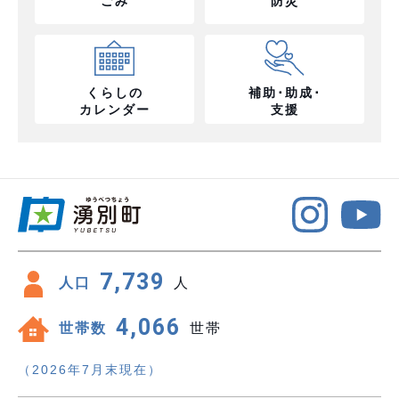
ごみ
防災
くらしの
補助･助成･
カレンダー
支援
7,739
人口
人
4,066
世帯数
世帯
（2026年7月末現在）