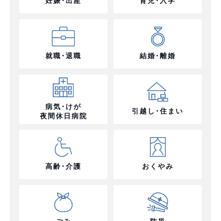
妊娠･出産
育児･入学
就職･退職
結婚･離婚
病気･けが
引越し･住まい
夜間休日病院
高齢･介護
おくやみ