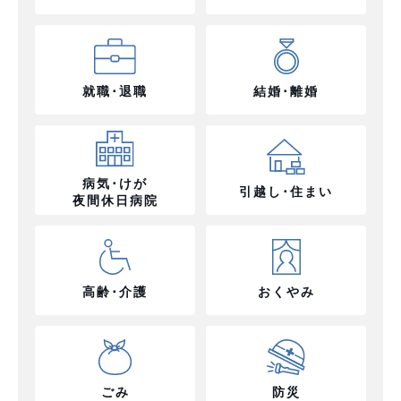
就職･退職
結婚･離婚
病気･けが
引越し･住まい
夜間休日病院
高齢･介護
おくやみ
ごみ
防災