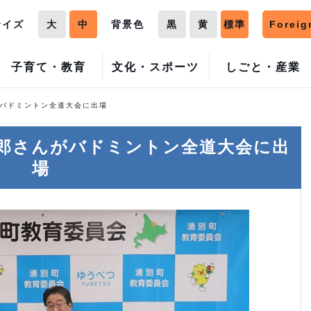
サイズ
大
中
背景色
黒
黄
標準
Foreig
子育て・教育
文化・スポーツ
しごと・産業
がバドミントン全道大会に出場
一郎さんがバドミントン全道大会に出
場