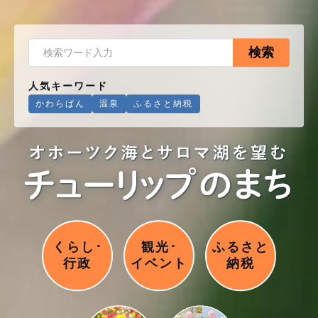
検索
人気キーワード
かわらばん
温泉
ふるさと納税
くらし･
観光･
ふるさと
行政
イベント
納税