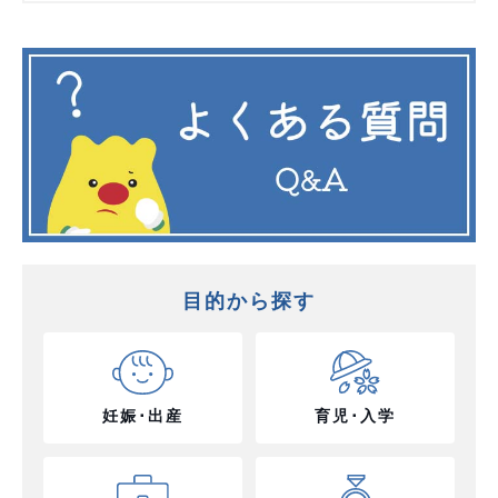
目的から探す
妊娠･出産
育児･入学