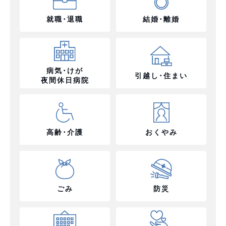
就職･退職
結婚･離婚
病気･けが
引越し･住まい
夜間休日病院
高齢･介護
おくやみ
ごみ
防災