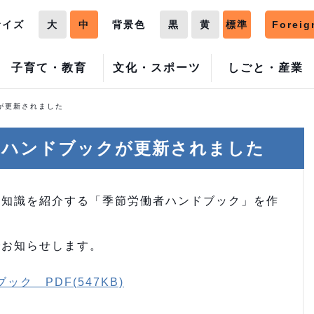
サイズ
大
中
背景色
黒
黄
標準
Foreig
子育て・教育
文化・スポーツ
しごと・産業
が更新されました
）ハンドブックが更新されました
知識を紹介する「季節労働者ハンドブック」を作
お知らせします。
ク PDF(547KB)