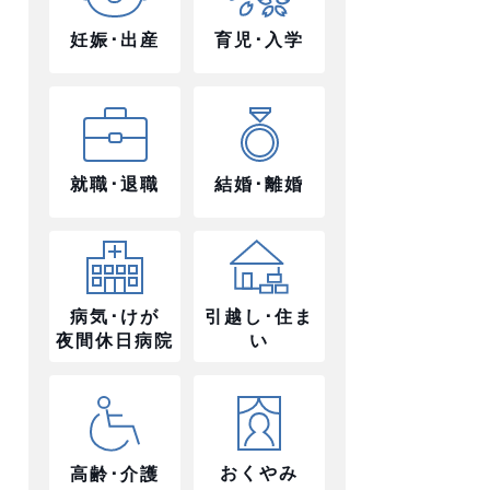
妊娠･出産
育児･入学
就職･退職
結婚･離婚
病気･けが
引越し･住ま
夜間休日病院
い
おくやみ
高齢･介護