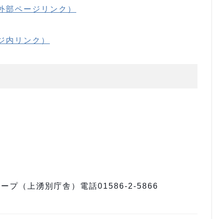
外部ページリンク）
ジ内リンク）
課
（上湧別庁舎）電話01586-2-5866