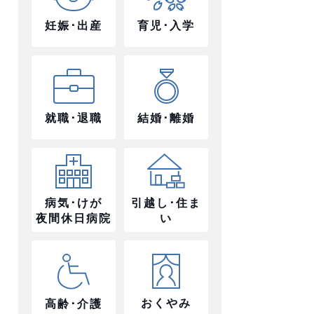
妊娠･出産
育児･入学
就職･退職
結婚･離婚
病気･けが
引越し･住ま
夜間休日病院
い
おくやみ
高齢･介護