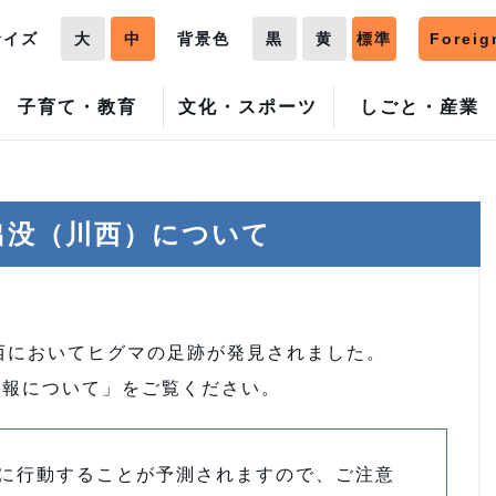
サイズ
大
中
背景色
黒
黄
標準
Foreig
子育て・教育
文化・スポーツ
しごと・産業
出没（川西）について
川西においてヒグマの足跡が発見されました。
情報について」をご覧ください。
に行動することが予測されますので、ご注意