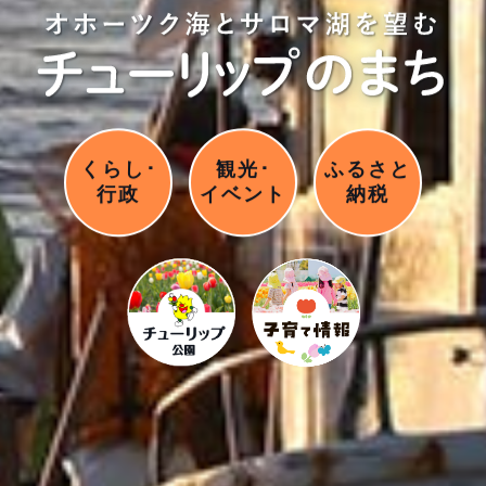
くらし･
観光･
ふるさと
行政
イベント
納税