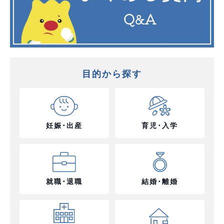
目的から探す
妊娠･出産
育児･入学
就職･退職
結婚･離婚