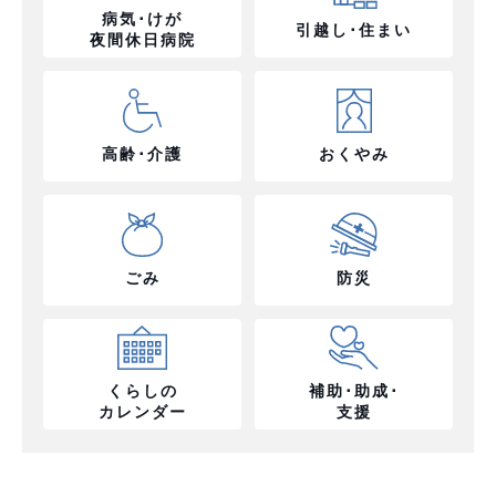
病気･けが
引越し･住まい
夜間休日病院
高齢･介護
おくやみ
ごみ
防災
くらしの
補助･助成･
カレンダー
支援