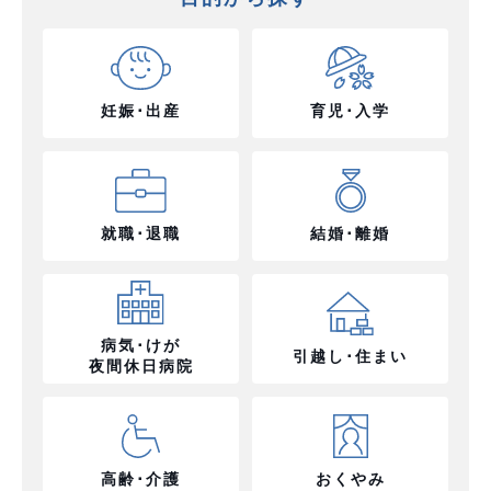
妊娠･出産
育児･入学
就職･退職
結婚･離婚
病気･けが
引越し･住まい
夜間休日病院
高齢･介護
おくやみ