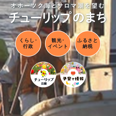
くらし･
観光･
ふるさと
行政
イベント
納税