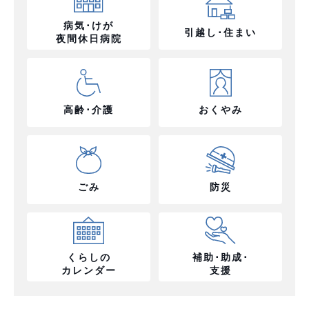
病気･けが
引越し･住まい
夜間休日病院
高齢･介護
おくやみ
ごみ
防災
くらしの
補助･助成･
カレンダー
支援