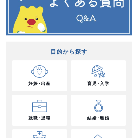
目的から探す
妊娠･出産
育児･入学
就職･退職
結婚･離婚