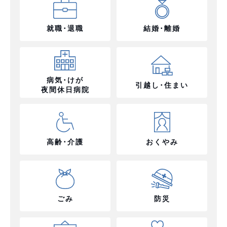
就職･退職
結婚･離婚
病気･けが
引越し･住まい
夜間休日病院
高齢･介護
おくやみ
ごみ
防災