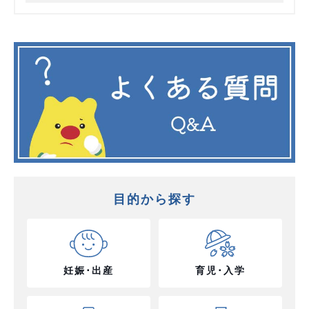
目的から探す
妊娠･出産
育児･入学