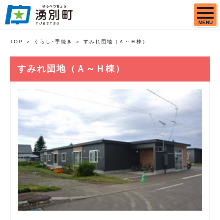
MENU
TOP
くらし･手続き
すみれ団地（Ａ～Ｈ棟）
すみれ団地（Ａ～Ｈ棟）