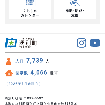
くらしの
補助･助成･
カレンダー
支援
7,739
人口
人
4,066
世帯数
世帯
（2026年7月末現在）
湧別町役場 〒099-6592
北海道紋別郡湧別町上湧別屯田市街地318番地