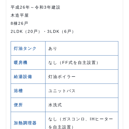
平成26年～令和3年建設
木造平屋
8棟26戸
2LDK（20戸）・3LDK（6戸）
灯油タンク
あり
暖房機
なし（FF式を自主設置）
給湯設備
灯油ボイラー
浴槽
ユニットバス
便所
水洗式
なし（ガスコンロ、IHヒーター
加熱調理器
を自主設置）