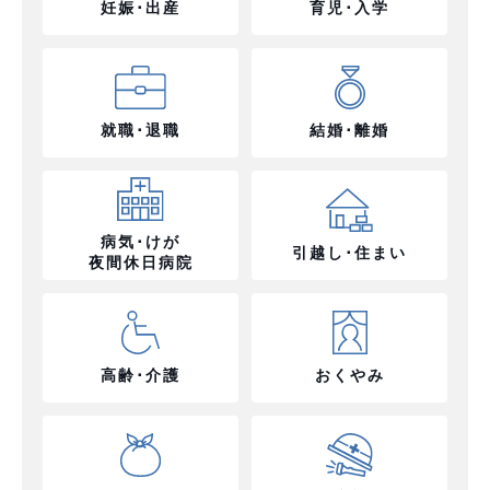
妊娠･出産
育児･入学
就職･退職
結婚･離婚
病気･けが
引越し･住まい
夜間休日病院
高齢･介護
おくやみ