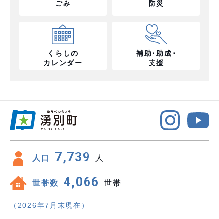
ごみ
防災
くらしの
補助･助成･
カレンダー
支援
7,739
人口
人
4,066
世帯数
世帯
（2026年7月末現在）