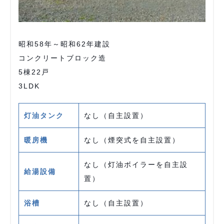
昭和58年～昭和62年建設
コンクリートブロック造
5棟22戸
3LDK
灯油タンク
なし（自主設置）
暖房機
なし（煙突式を自主設置）
なし（灯油ボイラーを自主設
給湯設備
置）
浴槽
なし（自主設置）