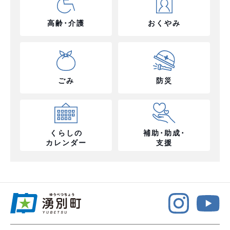
高齢･介護
おくやみ
ごみ
防災
くらしの
補助･助成･
カレンダー
支援