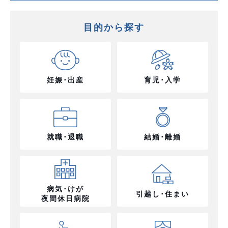
目的から探す
妊娠･出産
育児･入学
就職･退職
結婚･離婚
病気･けが
引越し･住まい
夜間休日病院