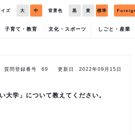
サイズ
大
中
背景色
黒
黄
標準
Foreig
子育て・教育
文化・スポーツ
しごと・産業
質問登録番号
69
更新日
2022年09月15日
い大学」について教えてください。