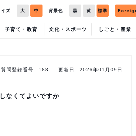
サイズ
大
中
背景色
黒
黄
標準
Foreig
子育て・教育
文化・スポーツ
しごと・産業
質問登録番号
188
更新日
2026年01月09日
しなくてよいですか