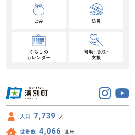
ごみ
防災
くらしの
補助･助成･
カレンダー
支援
7,739
人口
人
4,066
世帯数
世帯