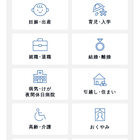
妊娠･出産
育児･入学
就職･退職
結婚･離婚
病気･けが
引越し･住まい
夜間休日病院
高齢･介護
おくやみ