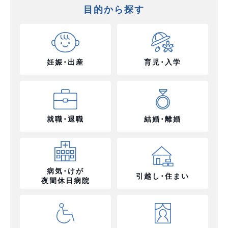
目的から探す
妊娠･出産
育児･入学
就職･退職
結婚･離婚
病気･けが
引越し･住まい
夜間休日病院