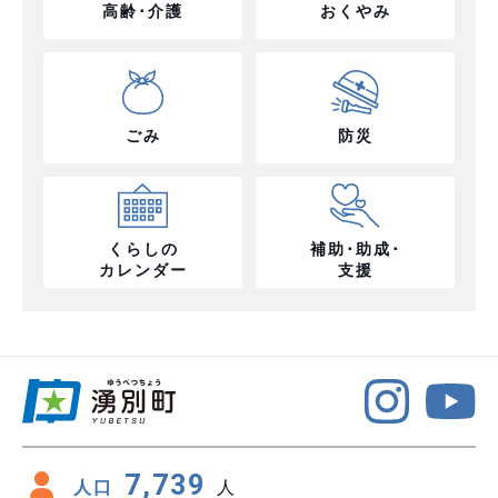
高齢･介護
おくやみ
ごみ
防災
くらしの
補助･助成･
カレンダー
支援
7,739
人口
人