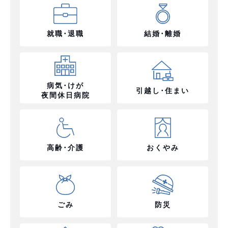
就職･退職
結婚･離婚
病気･けが
引越し･住まい
夜間休日病院
高齢･介護
おくやみ
ごみ
防災