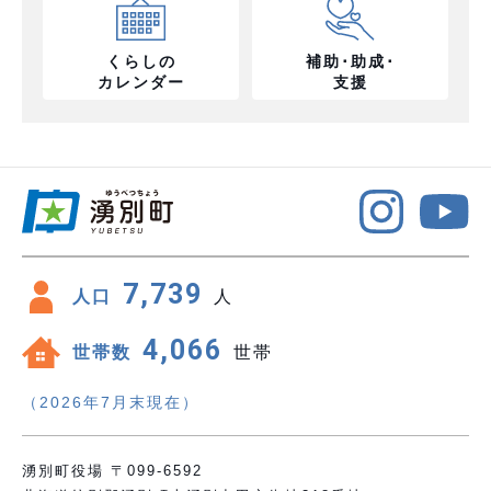
くらしの
補助･助成･
カレンダー
支援
7,739
人口
人
4,066
世帯数
世帯
（2026年7月末現在）
湧別町役場 〒099-6592