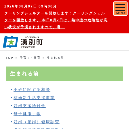
2026年08月07日 09時00分
クーリングシェルターを開放します：クーリングシェル
MENU
ターを開放します。 本日8月7日は、熱中症の危険性が高
い状況が予測されますので、暑...
TOP
子育て・教育
生まれる前
生まれる前
不妊に関する相談
結婚新生活支援事業
妊婦支援給付金
母子健康手帳
妊婦（産婦）健康診査