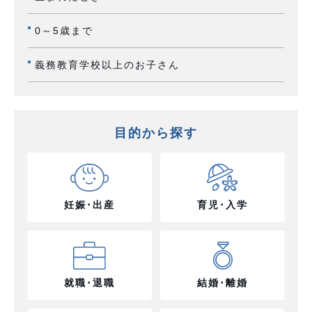
0～5歳まで
義務教育学校以上のお子さん
目的から探す
妊娠･出産
育児･入学
就職･退職
結婚･離婚