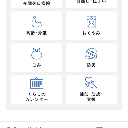
引越し･住まい
夜間休日病院
高齢･介護
おくやみ
ごみ
防災
くらしの
補助･助成･
カレンダー
支援