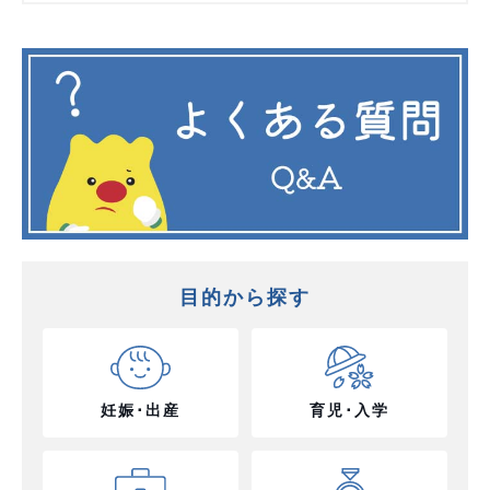
目的から探す
妊娠･出産
育児･入学