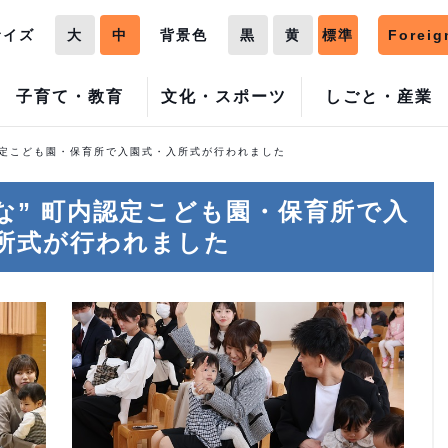
サイズ
大
中
背景色
黒
黄
標準
Foreig
子育て・教育
文化・スポーツ
しごと・産業
認定こども園・保育所で入園式・入所式が行われました
な” 町内認定こども園・保育所で入
所式が行われました