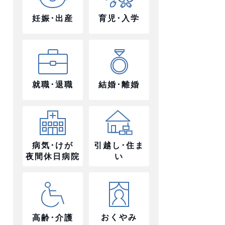
妊娠･出産
育児･入学
就職･退職
結婚･離婚
病気･けが
引越し･住ま
夜間休日病院
い
おくやみ
高齢･介護