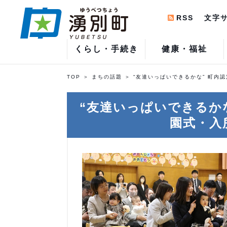
RSS
文字
くらし・手続き
健康・福祉
TOP
まちの話題
“友達いっぱいできるかな” 町内
“友達いっぱいできるか
園式・入