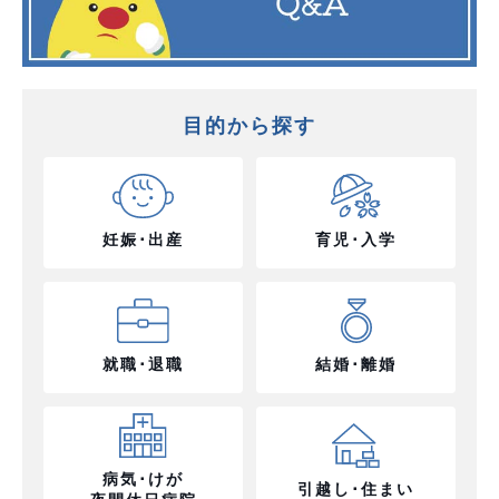
目的から探す
妊娠･出産
育児･入学
就職･退職
結婚･離婚
病気･けが
引越し･住まい