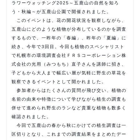
ラワーウォッチング2025～五鹿山の自然を知ろ
う・秋編～が五鹿山公園で開催されました。
このイベントは、花の開花状況を観察しながら、
五鹿山にどのような植物が分布しているのかを調査
するもので、一昨年の「春編」、昨年の「夏編」に
続き、今年で3回目。今回も植物のスペシャリスト
で札幌市の環境調査会社ＦＲＳコーポレーション株
式会社の光用（みつもち）直子さんを講師に招き、
子どもから大人まで幅広い層が気軽に野生の草花を
観察できるイベントとして開かれました。
参加者からはたくさんの質問が飛び交い、植物の
名前の由来や特徴について学びながら植生の調査も
併せて進められ野生のランなど貴重な植物も数多く
確認されました。
今回で五鹿山の春から秋にかけての植生調査は一
区切りとなり、これまでの調査結果をまとめたデー