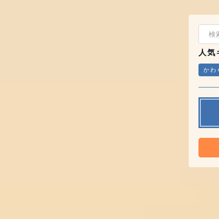
人気
かわ