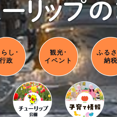
くらし･
観光･
ふる
行政
イベント
納