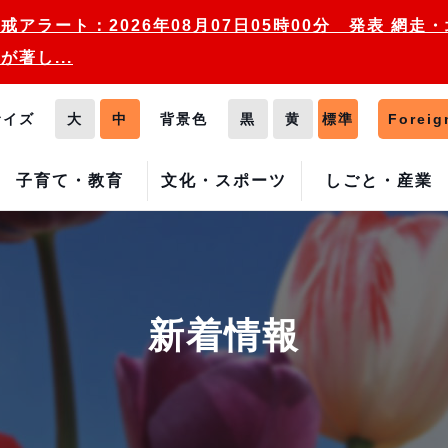
戒アラート：2026年08月07日05時00分 発表 網
が著し...
サイズ
大
中
背景色
黒
黄
標準
Foreig
子育て・教育
文化・スポーツ
しごと・産業
新着情報