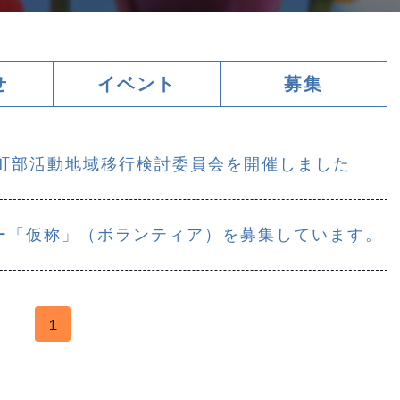
せ
イベント
募集
別町部活動地域移行検討委員会を開催しました
ー「仮称」（ボランティア）を募集しています。
1