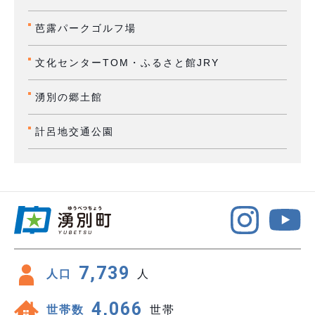
芭露パークゴルフ場
文化センターTOM・ふるさと館JRY
湧別の郷土館
計呂地交通公園
7,739
人口
人
4,066
世帯数
世帯