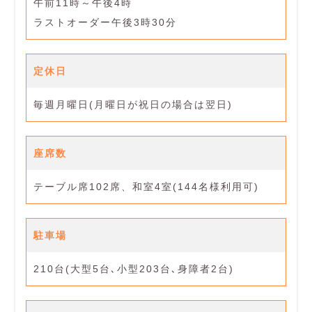
午前11時～午後4時
ラストオーダー午後3時30分
定休日
毎週月曜日(月曜日が祝日の場合は翌日)
座席数
テーブル席102席、和室4室(144名様利用可)
駐車場
210台(大型5台､小型203台､身障者2台)