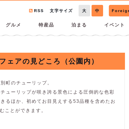
RSS
文字サイズ
大
中
Foreig
グルメ
特産品
泊まる
イベント
プフェアの見どころ（公園内）
湧別町のチューリップ。
にチューリップが咲き誇る景色による圧倒的な色彩
きるほか、初めてお目見えする53品種を含めたお
しむことができます。