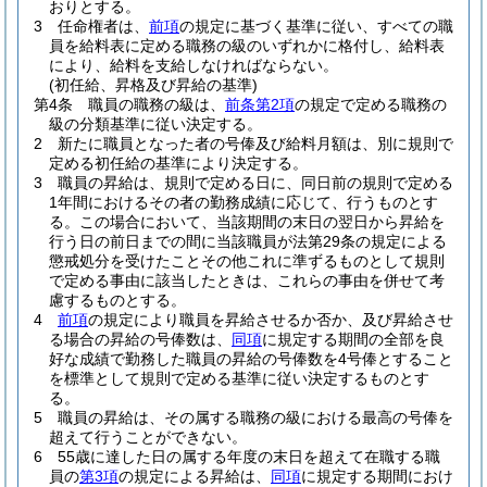
おりとする。
3
任命権者は、
前項
の規定に基づく基準に従い、すべての職
員を給料表に定める職務の級のいずれかに格付し、給料表
により、給料を支給しなければならない。
(初任給、昇格及び昇給の基準)
第4条
職員の職務の級は、
前条第2項
の規定で定める職務の
級の分類基準に従い決定する。
2
新たに職員となった者の号俸及び給料月額は、別に規則で
定める初任給の基準により決定する。
3
職員の昇給は、規則で定める日に、同日前の規則で定める
1年間におけるその者の勤務成績に応じて、行うものとす
る。
この場合において、当該期間の末日の翌日から昇給を
行う日の前日までの間に当該職員が法第29条の規定による
懲戒処分を受けたことその他これに準ずるものとして規則
で定める事由に該当したときは、これらの事由を併せて考
慮するものとする。
4
前項
の規定により職員を昇給させるか否か、及び昇給させ
る場合の昇給の号俸数は、
同項
に規定する期間の全部を良
好な成績で勤務した職員の昇給の号俸数を4号俸とすること
を標準として規則で定める基準に従い決定するものとす
る。
5
職員の昇給は、その属する職務の級における最高の号俸を
超えて行うことができない。
6
55歳に達した日の属する年度の末日を超えて在職する職
員の
第3項
の規定による昇給は、
同項
に規定する期間におけ