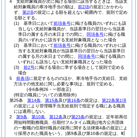
4
支給対象職員が次に掲げる場合に該当するときは、当該支
給対象職員の寒冷地手当の額は、
前2項
の規定にかかわら
ず、
第2項
の規定による額を超えない範囲内で、規則で定め
る額とする。
(1)
基準日において
前項各号
に掲げる職員のいずれにも該
当しない支給対象職員が、当該基準日の翌日から当該基
準日の属する月の末日までの間に、
同項各号
に掲げる職
員のいずれかに該当する支給対象職員となった場合
(2)
基準日において
前項各号
に掲げる職員のいずれかに該
当する支給対象職員が当該基準日の翌日から当該基準日
の属する月の末日までの間に、
同項各号
に掲げる職員の
いずれにも該当しない支給対象職員となった場合
(3)
前2号
に掲げる場合に準ずる場合として規則で定める
場合
5
前各項
に規定するもののほか、寒冷地手当の支給日、支給
方法その他支給に関し必要な事項は、規則で定める。
(令6条例26・一部改正)
(特定の職員についての適用除外)
第25条
第14条
、
第15条
及び
第16条
の規定は、
第22条第1項
の規定により管理職手当支給規則で指定する職にある職員
には適用しない。
2
第9条
、
第10条
、
第12条
及び
第23条
の規定は、定年前再任
用短時間勤務職員、任期付フルタイム職員
(
(地方公共団体
の一般職の任期付職員の採用に関する法律第4条の規定によ
り採用された職員をいう。)
第9条及び第10条の規定は、町