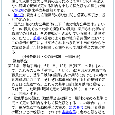
慮して規則で定める職員の区分に応じて100分の15を超え
ない範囲で規則で定める割合を乗じて得た額を加算した額
が
第2項
の期末手当基礎額とする。
6
第2項
に規定する在職期間の算定に関し必要な事項は、規
則で定める。
7
国又は他の地方公共団体
(以下「他の地方公共団体」とい
う。)
の職員であった者で湧別町の職員に採用された者の在
職期間の計算は、その在職が引き続いている限り、通算す
る。
ただし、
前項
の規定により他の地方公共団体において
この条例の規定により支給されるべき期末手当の額からそ
の支給を受けた額を控除した額をもって期末手当の額とす
る。
(令6条例26・令7条例26・一部改正)
(勤勉手当)
第21条
勤勉手当は、6月1日、12月1日
(以下この条におい
て、これらの日を「基準日」という。)
にそれぞれ在職する
職員に対し、基準日以前6箇月以内の期間におけるその者の
勤務成績に応じて、それぞれ基準日の属する月の規則で定
める日に支給する。
これらの基準日前1箇月以内に退職し、
又は死亡した職員
(規則で定める職員を除く。)
について
も、同様とする。
2
勤勉手当の額は、勤勉手当基礎額に、規則の定める基準に
従って定める割合を乗じて得た額とする。
この場合におい
て、長が支給する勤勉手当の額の、
次の各号
に掲げる職員
の区分ごとの総額は、それぞれ
当該各号
に定める額を超え