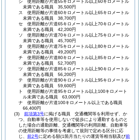
シ
使用距離が片道55キロメートル以上60キロメートル
未満である職員 35,500円
ス
使用距離が片道60キロメートル以上65キロメートル
未満である職員 38,700円
セ
使用距離が片道65キロメートル以上70キロメートル
未満である職員 42,200円
ソ
使用距離が片道70キロメートル以上75キロメートル
未満である職員 45,700円
タ
使用距離が片道75キロメートル以上80キロメートル
未満である職員 49,200円
チ
使用距離が片道80キロメートル以上85キロメートル
未満である職員 52,700円
ツ
使用距離が片道85キロメートル以上90キロメートル
未満である職員 56,200円
テ
使用距離が片道90キロメートル以上95キロメートル
未満である職員 59,600円
ト
使用距離が片道95キロメートル以上100キロメート
ル未満である職員 63,000円
ナ
使用距離が片道100キロメートル以上である職員
66,400円
(3)
前項第3号
に掲げる職員 交通機関等を利用せず、か
つ、自動車等を使用しないで徒歩により通勤するものと
した場合の通勤距離、交通機関等の利用距離、自動車等
の使用距離等の事情を考慮して規則で定める区分に応
じ、
前2号
に定める額
(1箇月当たりの運賃等相当額及び
前