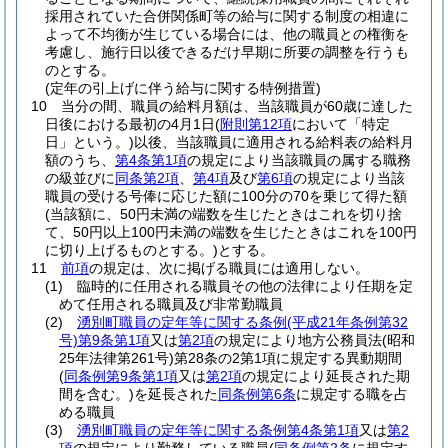
採用されていた合併関係町等の給与に関する制度の相違に
よって不均衡が生じている場合には、他の職員との権衡を
考慮し、施行日以後できるだけ早期に所要の調整を行うも
のとする。
(定年の引上げに伴う給与に関する特例措置)
10
当分の間、職員の給料月額は、当該職員が60歳に達した
日後における最初の4月1日
(
附則第12項
において「特定
日」という。)
以後、当該職員に適用される給料表の給料月
額のうち、
第4条第1項
の規定により当該職員の属する職務
の級並びに
同条第2項
、
第4項
及び
第6項
の規定により当該
職員の受ける号俸に応じた額に100分の70を乗じて得た額
(当該額に、50円未満の端数を生じたときはこれを切り捨
て、50円以上100円未満の端数を生じたときはこれを100円
に切り上げるものとする。)
とする。
11
前項
の規定は、次に掲げる職員には適用しない。
(1)
臨時的に任用される職員その他の法律により任期を定
めて任用される職員及び非常勤職員
(2)
湧別町職員の定年等に関する条例
(平成21年条例第32
号)
第9条第1項
又は
第2項
の規定により地方公務員法
(昭和
25年法律第261号)
第28条の2第1項に規定する異動期間
(
同条例第9条第1項
又は
第2項
の規定により延長された期
間を含む。)
を延長された
同条例第6条
に規定する職を占
める職員
(3)
湧別町職員の定年等に関する条例第4条第1項
又は
第2