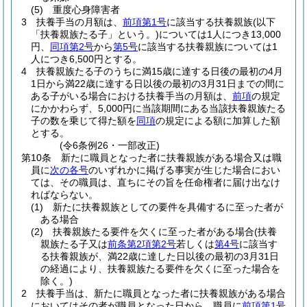
(5)
重度心身障害者
3
扶養手当の月額は、
前項第1号
に該当する扶養親族
(以下
「扶養親族たる子」という。)
については1人につき13,000
円、
同項第2号
から
第5号
に該当する扶養親族については1
人につき6,500円とする。
4
扶養親族たる子のうちに満15歳に達する日後の最初の4月
1日から満22歳に達する日以後の最初の3月31日までの間に
ある子がいる場合における扶養手当の月額は、
前項
の規定
にかかわらず、5,000円に当該期間にある当該扶養親族たる
子の数を乗じて得た額を
同項
の規定による額に加算した額
とする。
(令6条例26・一部改正)
第10条
新たに職員となった者に扶養親族がある場合又は職
員に
次の各号
のいずれかに掲げる事実が生じた場合におい
ては、その職員は、直ちにその旨を任命権者に届け出なけ
ればならない。
(1)
新たに扶養親族としての要件を具備するに至った者が
ある場合
(2)
扶養親族たる要件を欠くに至った者がある場合
(扶養
親族たる子又は
前条第2項第2号
若しくは
第4号
に該当す
る扶養親族が、満22歳に達した日以後の最初の3月31日
の経過により、扶養親族たる要件を欠くに至った場合を
除く。)
2
扶養手当は、新たに職員となった者に扶養親族がある場合
においてはその者が職員となった日から、職員に
前項第1号