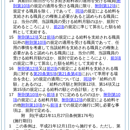
14
異動日の前日から引き続き給料表の適用を受ける職員
(
附
則第10項
の規定の適用を受ける職員に限り、
附則第12項
に
規定する職員を除く。)
であって、
同項
の規定による給料を
支給される職員との権衡上必要があると認められる職員に
は、当分の間、当該職員の受ける給料月額のほか、規則で
定めるところにより、
前2項
の規定に準じて算出した額を給
料として支給する。
15
附則第12項
又は
前項
の規定による給料を支給される職員
以外の
附則第10項
の規定の適用を受ける職員であって、任
用の事情を考慮して当該給料を支給される職員との権衡上
必要があると認められる職員には、当分の間、当該職員の
受ける給料月額のほか、規則で定めるところにより、
前3項
の規定に準じて算出した額を給料として支給する。
16
附則第12項
又は
前2項
の規定による給料を支給される職
員に対する
第20条第5項
(
第21条第4項
において準用する場
合を含む。)
の規定の適用については、
同項
中「給料の月
額」とあるのは、「給料の月額と附則第12項、第14項又は
第15項の規定による給料の額との合計額」とする。
17
附則第10項
から
前項
までに定めるもののほか、
附則第10
項
の規定による給料月額、
附則第12項
の規定による給料そ
の他
附則第10項
から
前項
までの規定の施行に関し必要な事
項は、規則で定める。
附
則
(平成21年11月27日
条例第176号)
(施行期日)
1
この条例は、平成21年12月1日から施行する。
ただし、第