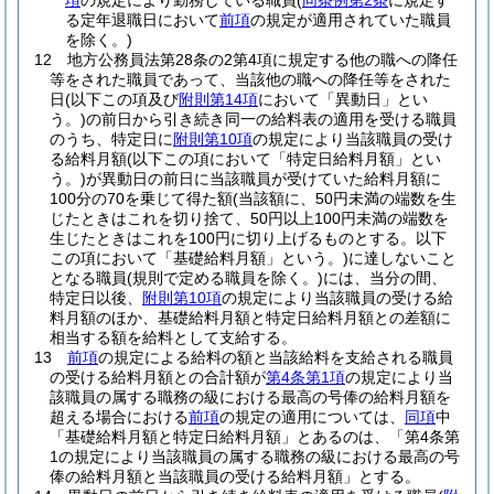
項
の規定により勤務している職員
(
同条例第2条
に規定す
る定年退職日において
前項
の規定が適用されていた職員
を除く。)
12
地方公務員法第28条の2第4項に規定する他の職への降任
等をされた職員であって、当該他の職への降任等をされた
日
(以下この項及び
附則第14項
において「異動日」とい
う。)
の前日から引き続き同一の給料表の適用を受ける職員
のうち、特定日に
附則第10項
の規定により当該職員の受け
る給料月額
(以下この項において「特定日給料月額」とい
う。)
が異動日の前日に当該職員が受けていた給料月額に
100分の70を乗じて得た額
(当該額に、50円未満の端数を生
じたときはこれを切り捨て、50円以上100円未満の端数を
生じたときはこれを100円に切り上げるものとする。以下
この項において「基礎給料月額」という。)
に達しないこと
となる職員
(規則で定める職員を除く。)
には、当分の間、
特定日以後、
附則第10項
の規定により当該職員の受ける給
料月額のほか、基礎給料月額と特定日給料月額との差額に
相当する額を給料として支給する。
13
前項
の規定による給料の額と当該給料を支給される職員
の受ける給料月額との合計額が
第4条第1項
の規定により当
該職員の属する職務の級における最高の号俸の給料月額を
超える場合における
前項
の規定の適用については、
同項
中
「基礎給料月額と特定日給料月額」とあるのは、「第4条第
1の規定により当該職員の属する職務の級における最高の号
俸の給料月額と当該職員の受ける給料月額」とする。