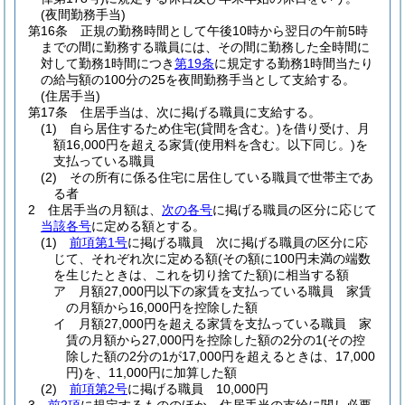
(夜間勤務手当)
第16条
正規の勤務時間として午後10時から翌日の午前5時
までの間に勤務する職員には、その間に勤務した全時間に
対して勤務1時間につき
第19条
に規定する勤務1時間当たり
の給与額の100分の25を夜間勤務手当として支給する。
(住居手当)
第17条
住居手当は、次に掲げる職員に支給する。
(1)
自ら居住するため住宅
(貸間を含む。)
を借り受け、月
額16,000円を超える家賃
(使用料を含む。以下同じ。)
を
支払っている職員
(2)
その所有に係る住宅に居住している職員で世帯主であ
る者
2
住居手当の月額は、
次の各号
に掲げる職員の区分に応じて
当該各号
に定める額とする。
(1)
前項第1号
に掲げる職員 次に掲げる職員の区分に応
じて、それぞれ次に定める額
(その額に100円未満の端数
を生じたときは、これを切り捨てた額)
に相当する額
ア
月額27,000円以下の家賃を支払っている職員 家賃
の月額から16,000円を控除した額
イ
月額27,000円を超える家賃を支払っている職員 家
賃の月額から27,000円を控除した額の2分の1
(その控
除した額の2分の1が17,000円を超えるときは、17,000
円)
を、11,000円に加算した額
(2)
前項第2号
に掲げる職員 10,000円