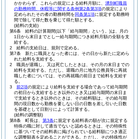
かかわらず、これらの規定による給料月額に、
湧別町職員
の勤務時間、休暇等に関する条例第2条第3項
の規定により
定められたその者の勤務時間を
同条第1項
に規定する勤務時
間で除して得た数を乗じて得た額とする。
(給料の支給)
第6条
給料の計算期間
(以下「給与期間」という。)
は、月の
1日から末日までとし一給与期間につき給料月額の全額を支
給する。
2
給料の支給日は、規則で定める。
第7条
新たに職員となった者には、その日から新たに定めら
れた給料を支給する。
2
職員が退職し、又は死亡したときは、その月の末日までの
給料を支給する。
ただし、退職の月に地方公務員等に再就
職した者については、その再就職の前日まで給料を支給す
る。
3
前2項
の規定により給料を支給する場合であって給与期間
の初日から支給するとき以外のとき又は給与期間の末日ま
で支給するとき以外のときは、その給料額は、その給与期
間の現日数から勤務を要しない日の日数を差し引いた日数
を基礎として日割りによって計算する。
(給料の調整額)
第8条
町長は、
第3条
に規定する給料表の額が次に規定する
特殊の職に対して適当でないと認めるときは、その特殊性
に基づいてその給料表に掲げられている給料額につき適正
な調整額表を定めることができる。
ただし、その特殊性が