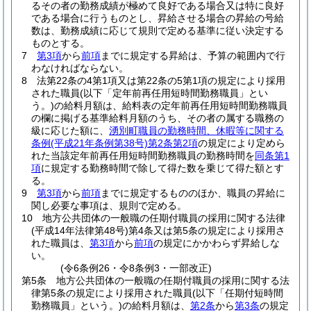
るその者の勤務成績が極めて良好である場合又は特に良好
である場合に行うものとし、昇給させる場合の昇給の号給
数は、勤務成績に応じて規則で定める基準に従い決定する
ものとする。
7
第3項
から
前項
までに規定する昇給は、予算の範囲内で行
わなければならない。
8
法第22条の4第1項又は第22条の5第1項の規定により採用
された職員
(以下「定年前再任用短時間勤務職員」とい
う。)
の給料月額は、給料表の定年前再任用短時間勤務職員
の欄に掲げる基準給料月額のうち、その者の属する職務の
級に応じた額に、
湧別町職員の勤務時間、休暇等に関する
条例
(平成21年条例第38号)
第2条第2項
の規定により定めら
れた当該定年前再任用短時間勤務職員の勤務時間を
同条第1
項
に規定する勤務時間で除して得た数を乗じて得た額とす
る。
9
第3項
から
前項
までに規定するもののほか、職員の昇給に
関し必要な事項は、規則で定める。
10
地方公共団体の一般職の任期付職員の採用に関する法律
(平成14年法律第48号)
第4条又は第5条の規定により採用さ
れた職員は、
第3項
から
前項
の規定にかかわらず昇給しな
い。
(令6条例26・令8条例3・一部改正)
第5条
地方公共団体の一般職の任期付職員の採用に関する法
律第5条の規定により採用された職員
(以下「任期付短時間
勤務職員」という。)
の給料月額は、
第2条
から
第3条
の規定