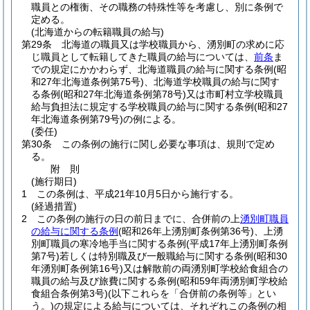
職員との権衡、その職務の特殊性等を考慮し、別に条例で
定める。
(北海道からの転籍職員の給与)
第29条
北海道の職員又は学校職員から、湧別町の求めに応
じ職員として転籍してきた職員の給与については、
前条
ま
での規定にかかわらず、北海道職員の給与に関する条例
(昭
和27年北海道条例第75号)
、北海道学校職員の給与に関す
る条例
(昭和27年北海道条例第78号)
又は市町村立学校職員
給与負担法に規定する学校職員の給与に関する条例
(昭和27
年北海道条例第79号)
の例による。
(委任)
第30条
この条例の施行に関し必要な事項は、規則で定め
る。
附
則
(施行期日)
1
この条例は、平成21年10月5日から施行する。
(経過措置)
2
この条例の施行の日の前日までに、合併前の上
湧別町職員
の給与に関する条例
(昭和26年上湧別町条例第36号)
、上湧
別町職員の寒冷地手当に関する条例
(平成17年上湧別町条例
第7号)
若しくは特別職及び一般職給与に関する条例
(昭和30
年湧別町条例第16号)
又は解散前の両湧別町学校給食組合の
職員の給与及び旅費に関する条例
(昭和59年両湧別町学校給
食組合条例第3号)
(以下これらを「合併前の条例等」とい
う。)
の規定による給与については、それぞれこの条例の相