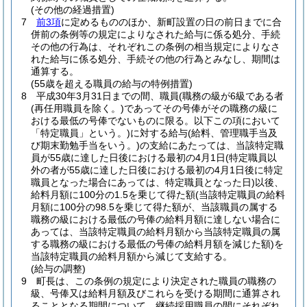
(その他の経過措置)
7
前3項
に定めるもののほか、新町設置の日の前日までに合
併前の条例等の規定によりなされた給与に係る処分、手続
その他の行為は、それぞれこの条例の相当規定によりなさ
れた給与に係る処分、手続その他の行為とみなし、期間は
通算する。
(55歳を超える職員の給与の特例措置)
8
平成30年3月31日までの間、職員
(職務の級が6級である者
(再任用職員を除く。)
であってその号俸がその職務の級に
おける最低の号俸でないものに限る。以下この項において
「特定職員」という。)
に対する給与
(給料、管理職手当及
び期末勤勉手当をいう。)
の支給にあたっては、当該特定職
員が55歳に達した日後における最初の4月1日
(特定職員以
外の者が55歳に達した日後における最初の4月1日後に特定
職員となった場合にあっては、特定職員となった日)
以後、
給料月額に100分の1.5を乗じて得た額
(当該特定職員の給料
月額に100分の98.5を乗じて得た額が、当該職員の属する
職務の級における最低の号俸の給料月額に達しない場合に
あっては、当該特定職員の給料月額から当該特定職員の属
する職務の級における最低の号俸の給料月額を減じた額)
を
当該特定職員の給料月額から減じて支給する。
(給与の調整)
9
町長は、この条例の規定により決定された職員の職務の
級、号俸又は給料月額及びこれらを受ける期間に通算され
ることとなる期間について、継続採用職員の間にそれぞれ