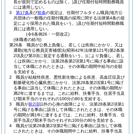
長が規則で定めるものは除く。)
及び任期付短時間勤務職員
には適用しない。
3
第17条
及び
前条
の規定は、任期付フルタイム職員
(地方公
共団体の一般職の任期付職員の採用に関する法律第4条の規
定により採用された職員をいう。)
及び任期付短時間勤務職
員には適用しない。
(令6条例26・一部改正)
(休職者の給与)
第26条
職員が公務上負傷し、若しくは疾病にかかり、又は
通勤
(地方公務員災害補償法
(昭和42年法律第121号)
第2条第
2項及び第3項に規定する通勤をいう。)
により負傷し、若し
くは疾病にかかり、法第28条第2項第1号に掲げる事由に該
当して休職にされたときは、その休職の期間中給与の全額
を支給する。
2
職員が結核性疾患、悪性新生物による疾患、高血圧症及び
動脈硬化性心臓疾患にかかり、法第28条第2項第1号に掲げ
る事由に該当して休職にされたときは、その休職の期間が
満2年に達するまでは、これに給料、扶養手当、住居手当及
び期末手当のそれぞれの100分の80を支給する。
3
職員が
前2項
以外の心身の故障により、法第28条第2項第1
号に掲げる事由に該当して休職にされたときは、その休職
の期間が満1年に達するまでは、これに給料、扶養手当、住
居手当及び期末手当のそれぞれ100分の80を支給する。
4
職員が法第28条第2項第2号に掲げる事由に該当して休職
にされたときは、その休職期間中これに給料、扶養手当及