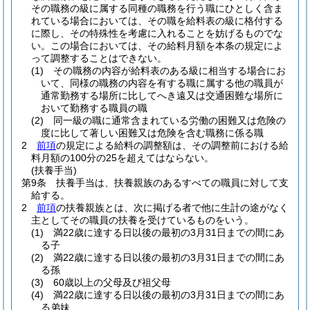
その職務の級に属する同種の職務を行う職にひとしく含ま
れている場合においては、その職を給料表の級に格付する
に際し、その特殊性を考慮に入れることを妨げるものでな
い。
この場合においては、その給料月額を本条の規定によ
って調整することはできない。
(1)
その職務の内容が給料表のある級に相当する場合にお
いて、同様の職務の内容を有する職に属する他の職員が
通常勤務する場所に比してへき遠又は交通困難な場所に
おいて勤務する職員の職
(2)
同一級の職に通常含まれている労働の困難又は危険の
度に比して著しい困難又は危険を含む職務に係る職
2
前項
の規定による給料の調整額は、その調整前における給
料月額の100分の25を超えてはならない。
(扶養手当)
第9条
扶養手当は、扶養親族のあるすべての職員に対して支
給する。
2
前項
の扶養親族とは、次に掲げる者で他に生計の途がなく
主としてその職員の扶養を受けているものをいう。
(1)
満22歳に達する日以後の最初の3月31日までの間にあ
る子
(2)
満22歳に達する日以後の最初の3月31日までの間にあ
る孫
(3)
60歳以上の父母及び祖父母
(4)
満22歳に達する日以後の最初の3月31日までの間にあ
る弟妹