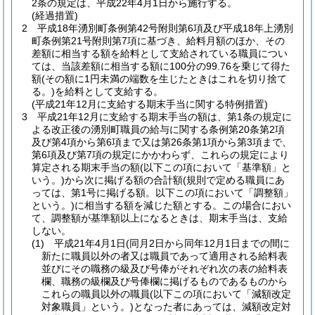
2条の規定は、平成22年4月1日から施行する。
(経過措置)
2
平成18年湧別町条例第42号附則第6項及び平成18年上湧別
町条例第21号附則第7項に基づき、給料月額のほか、その
差額に相当する額を給料として支給されている職員につい
ては、当該差額に相当する額に100分の99.76を乗じて得た
額
(その額に1円未満の端数を生じたときはこれを切り捨て
る。)
を給料として支給する。
(平成21年12月に支給する期末手当に関する特例措置)
3
平成21年12月に支給する期末手当の額は、第1条の規定に
よる改正後の湧別町職員の給与に関する条例第20条第2項
及び第4項から第6項まで又は第26条第1項から第3項まで、
第6項及び第7項の規定にかかわらず、これらの規定により
算定される期末手当の額
(以下この項において「基準額」と
いう。)
から次に掲げる額の合計額
(規則で定める職員にあ
っては、第1号に掲げる額。以下この項において「調整額」
という。)
に相当する額を減じた額とする。
この場合におい
て、調整額が基準額以上になるときは、期末手当は、支給
しない。
(1)
平成21年4月1日
(同月2日から同年12月1日までの間に
新たに職員以外の者又は職員であって適用される給料表
並びにその職務の級及び号俸がそれぞれ次の表の給料表
欄、職務の級欄及び号俸欄に掲げるものであるものから
これらの職員以外の職員
(以下この項において「減額改定
対象職員」という。)
となった者にあっては、減額改定対