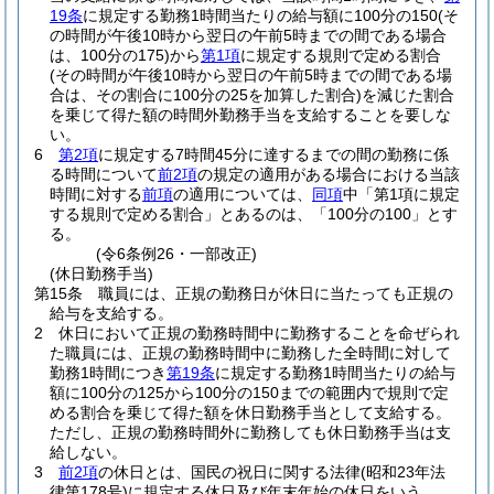
19条
に規定する勤務1時間当たりの給与額に100分の150
(そ
の時間が午後10時から翌日の午前5時までの間である場合
は、100分の175)
から
第1項
に規定する規則で定める割合
(その時間が午後10時から翌日の午前5時までの間である場
合は、その割合に100分の25を加算した割合)
を減じた割合
を乗じて得た額の時間外勤務手当を支給することを要しな
い。
6
第2項
に規定する7時間45分に達するまでの間の勤務に係
る時間について
前2項
の規定の適用がある場合における当該
時間に対する
前項
の適用については、
同項
中「第1項に規定
する規則で定める割合」とあるのは、「100分の100」とす
る。
(令6条例26・一部改正)
(休日勤務手当)
第15条
職員には、正規の勤務日が休日に当たっても正規の
給与を支給する。
2
休日において正規の勤務時間中に勤務することを命ぜられ
た職員には、正規の勤務時間中に勤務した全時間に対して
勤務1時間につき
第19条
に規定する勤務1時間当たりの給与
額に100分の125から100分の150までの範囲内で規則で定
める割合を乗じて得た額を休日勤務手当として支給する。
ただし、正規の勤務時間外に勤務しても休日勤務手当は支
給しない。
3
前2項
の休日とは、国民の祝日に関する法律
(昭和23年法
律第178号)
に規定する休日及び年末年始の休日をいう。