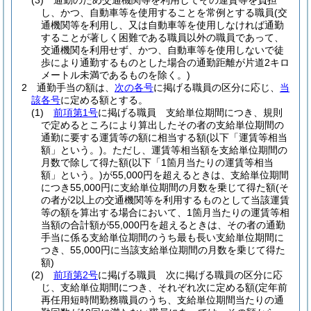
(3)
通勤のため交通機関等を利用してその運賃等を負担
し、かつ、自動車等を使用することを常例とする職員
(交
通機関等を利用し、又は自動車等を使用しなければ通勤
することが著しく困難である職員以外の職員であって、
交通機関を利用せず、かつ、自動車等を使用しないで徒
歩により通勤するものとした場合の通勤距離が片道2キロ
メートル未満であるものを除く。)
2
通勤手当の額は、
次の各号
に掲げる職員の区分に応じ、
当
該各号
に定める額とする。
(1)
前項第1号
に掲げる職員 支給単位期間につき、規則
で定めるところにより算出したその者の支給単位期間の
通勤に要する運賃等の額に相当する額
(以下「運賃等相当
額」という。)
。
ただし、運賃等相当額を支給単位期間の
月数で除して得た額
(以下「1箇月当たりの運賃等相当
額」という。)
が55,000円を超えるときは、支給単位期間
につき55,000円に支給単位期間の月数を乗じて得た額
(そ
の者が2以上の交通機関等を利用するものとして当該運賃
等の額を算出する場合において、1箇月当たりの運賃等相
当額の合計額が55,000円を超えるときは、その者の通勤
手当に係る支給単位期間のうち最も長い支給単位期間に
つき、55,000円に当該支給単位期間の月数を乗じて得た
額)
(2)
前項第2号
に掲げる職員 次に掲げる職員の区分に応
じ、支給単位期間につき、それぞれ次に定める額
(定年前
再任用短時間勤務職員のうち、支給単位期間当たりの通