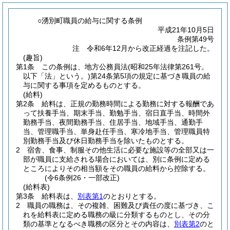
○湧別町職員の給与に関する条例
平成21年10月5日
条例第49号
注 令和6年12月から改正経過を注記した。
(趣旨)
第1条
この条例は、地方公務員法
(昭和25年法律第261号。
以下「法」という。)
第24条第5項の規定に基づき職員の給
与に関する事項を定めるものとする。
(給料)
第2条
給料は、正規の勤務時間による勤務に対する報酬であ
って扶養手当、期末手当、勤勉手当、宿日直手当、時間外
勤務手当、夜間勤務手当、住居手当、地域手当、通勤手
当、管理職手当、単身赴任手当、寒冷地手当、管理職員特
別勤務手当及び休日勤務手当を除いたものとする。
2
宿舎、食事、制服その他生活に必要な施設等の全部又は一
部が職員に支給される場合においては、別に条例に定める
ところによりその相当額をその職員の給料から控除する。
(令6条例26・一部改正)
(給料表)
第3条
給料表は、
別表第1
のとおりとする。
2
職員の職務は、その複雑、困難及び責任の度に基づき、こ
れを給料表に定める職務の級に分類するものとし、その分
類の基準となるべき職務の区分とその内容は、
別表第2
のと