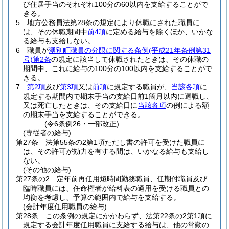
び住居手当のそれぞれ100分の60以内を支給することがで
きる。
5
地方公務員法第28条の規定により休職にされた職員に
は、その休職期間中
前4項
に定める給与を除くほか、いかな
る給与も支給しない。
6
職員が
湧別町職員の分限に関する条例
(平成21年条例第31
号)
第2条
の規定に該当して休職されたときは、その休職の
期間中、これに給与の100分の100以内を支給することがで
きる。
7
第2項
及び
第3項
又は
前項
に規定する職員が、
当該各項
に
規定する期間内で期末手当の支給日前1箇月以内に退職し、
又は死亡したときは、その支給日に
当該各項
の例による額
の期末手当を支給することができる。
(令6条例26・一部改正)
(専従者の給与)
第27条
法第55条の2第1項ただし書の許可を受けた職員に
は、その許可が効力を有する間は、いかなる給与も支給し
ない。
(その他の給与)
第27条の2
定年前再任用短時間勤務職員、任期付職員及び
臨時職員には、任命権者が給料表の適用を受ける職員との
均衡を考慮し、予算の範囲内で給与を支給する。
(会計年度任用職員の給与)
第28条
この条例の規定にかかわらず、法第22条の2第1項に
規定する会計年度任用職員に支給する給与は、他の常勤の