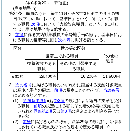
(令6条例26・一部改正)
(寒冷地手当)
第24条
職員のうち、毎年11月から翌年3月までの各月の初
日
(以下この条において「基準日」という。)
において在職
する職員
(
次項
において「支給対象職員」という。)
に対し
ては、寒冷地手当を支給する。
2
前項
に係る支給対象職員の寒冷地手当の額は、基準日にお
ける職員の世帯等に応じ
次の表
に掲げる額とする。
区分
世帯等の区分
世帯主である職員
その他の
職員
扶養親族のある
その他の世帯主であ
職員
る職員
支給額
29,400円
16,200円
11,500円
3
次の各号
に掲げる職員のいずれかに該当する支給対象職員
の寒冷地手当の額は、
前項
の規定にかかわらず、
当該各号
に定める額とする。
(1)
第26条第2項
又は
第3項
の規定により給与の支給を受け
る職員
前項
の規定による額にその者の給与の支給に用
いられた
同条第2項
又は
第3項
の規定による割合を乗じて
得た額
(2)
前号
に掲げるもののほか、法第29条の規定により停職
にされている職員及びその他規則で定める職員 0