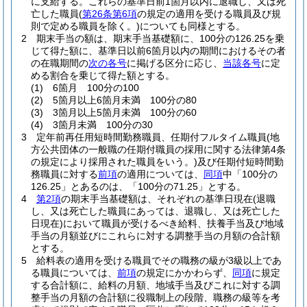
に支給する。
これらの基準日前1箇月以内に退職し、又は死
亡した職員
(
第26条第6項
の規定の適用を受ける職員及び規
則で定める職員を除く。)
についても同様とする。
2
期末手当の額は、期末手当基礎額に、100分の126.25を乗
じて得た額に、基準日以前6箇月以内の期間におけるその者
の在職期間の
次の各号
に掲げる区分に応じ、
当該各号
に定
める割合を乗じて得た額とする。
(1)
6箇月 100分の100
(2)
5箇月以上6箇月未満 100分の80
(3)
3箇月以上5箇月未満 100分の60
(4)
3箇月未満 100分の30
3
定年前再任用短時間勤務職員、任期付フルタイム職員
(地
方公共団体の一般職の任期付職員の採用に関する法律第4条
の規定により採用された職員をいう。)
及び任期付短時間勤
務職員に対する
前項
の適用については、
同項
中「100分の
126.25」とあるのは、「100分の71.25」とする。
4
第2項
の期末手当基礎額は、それぞれの基準日現在
(退職
し、又は死亡した職員にあっては、退職し、又は死亡した
日現在)
において職員が受けるべき給料、扶養手当及び地域
手当の月額並びにこれらに対する調整手当の月額の合計額
とする。
5
給料表の適用を受ける職員でその職務の級が3級以上であ
る職員については、
前項
の規定にかかわらず、
同項
に規定
する合計額に、給料の月額、地域手当及びこれに対する調
整手当の月額の合計額に役職制上の段階、職務の級等を考