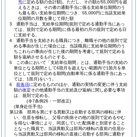
号
に定める額の合計額)
。
ただし、その額が55,000円を超
えるときは、その者の通勤手当に係る支給単位期間のう
ち最も長い支給単位期間につき、55,000円に当該支給単
位期間の月数を乗じて得た額
3
通勤手当は、支給単位期間
(規則で定める通勤手当にあっ
ては、規則で定める期間)
に係る最初の月の規則で定める日
に支給する。
4
通勤手当を支給される職員につき、離職その他の規則で定
める事由が生じた場合には、当該職員に支給単位期間のう
ちこれらの事由が生じた後の期間を考慮して規則で定める
額を返納させるものとする。
5
この条において「支給単位期間」とは、通勤手当の支給の
単位となる期間として6箇月を超えない範囲内で1箇月を単
位として規則で定める期間
(自動車等に係る通勤手当にあっ
ては、1箇月)
をいう。
6
前各項
に定めるもののほか、通勤の実情の変更に伴う支給
額の改定その他通勤手当の支給及び返納に関し必要な事項
は、規則で定める。
(令7条例26・一部改正)
(単身赴任手当)
第12条
部局を異にする異動又は在勤する部局の移転に伴
い、住居を移転し、父母の疾病その他の規則で定めるやむ
を得ない事情により、同居していた配偶者と別居すること
となった職員で、当該異動又は部局の移転の直前の住居か
ら当該異動又は部局の移転の直後に在勤する部局に通勤す