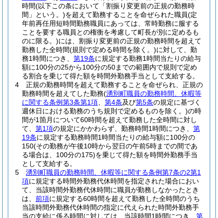
時間
(以下この条において「割振り変更前の正規の勤務時
間」という。)
を超えて勤務することを命ぜられた職員
(定
年前再任用短時間勤務職員にあっては、常時勤務に服する
ことを要する職員との権衡を考慮して町長が別に定めるも
のに限る。)
には、割振り変更前の正規の勤務時間を超えて
勤務した全時間
(規則で定める時間を除く。)
に対して、勤
務1時間につき、
第19条
に規定する勤務1時間当たりの給与
額に100分の25から100分の50までの範囲内で規則で定め
る割合を乗じて得た額を時間外勤務手当として支給する。
4
正規の勤務時間を超えて勤務することを命ぜられ、正規の
勤務時間を超えてした勤務
(
湧別町職員の勤務時間、休暇等
に関する条例第3条第1項
、
第4条
及び
第5条
の規定に基づく
週休日における勤務のうち規則で定めるものを除く。)
の時
間が1箇月について60時間を超えて勤務した全時間に対し
て、
第1項
の規定にかかわらず、勤務時間1時間につき、
第
19条
に規定する勤務時間1時間当たりの給与額に100分の
150
(その勤務が午後10時から翌日の午前5時までの間であ
る場合は、100分の175)
を乗じて得た額を時間外勤務手当
として支給する。
5
湧別町職員の勤務時間、休暇等に関する条例第7条の2第1
項
に規定する時間外勤務代休時間を指定された場合におい
て、当該時間外勤務代休時間に職員が勤務しなかったとき
は、
前項
に規定する60時間を超えて勤務した全時間のうち
当該時間外勤務代休時間の指定に代えられた時間外勤務手
当の支給に係る時間に対しては、当該時間1時間につき、
第