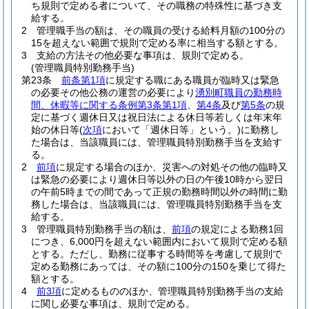
ち規則で定める者について、その職務の特殊性に基づき支
給する。
2
管理職手当の額は、その職員の受ける給料月額の100分の
15を超えない範囲で規則で定める率に相当する額とする。
3
支給の方法その他必要な事項は、規則で定める。
(管理職員特別勤務手当)
第23条
前条第1項
に規定する職にある職員が臨時又は緊急
の必要その他公務の運営の必要により
湧別町職員の勤務時
間、休暇等に関する条例第3条第1項
、
第4条
及び
第5条
の規
定に基づく週休日又は祝日法による休日等若しくは年末年
始の休日等
(
次項
において「週休日等」という。)
に勤務し
た場合は、当該職員には、管理職員特別勤務手当を支給す
る。
2
前項
に規定する場合のほか、災害への対処その他の臨時又
は緊急の必要により週休日等以外の日の午後10時から翌日
の午前5時までの間であって正規の勤務時間以外の時間に勤
務した場合は、当該職員には、管理職員特別勤務手当を支
給する。
3
管理職員特別勤務手当の額は、
前項
の規定による勤務1回
につき、6,000円を超えない範囲内において規則で定める額
とする。
ただし、勤務に従事する時間等を考慮して規則で
定める勤務にあっては、その額に100分の150を乗じて得た
額とする。
4
前3項
に定めるもののほか、管理職員特別勤務手当の支給
に関し必要な事項は、規則で定める。