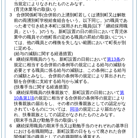
当規定によりなされたものとみなす。
(育児休業等の取扱い)
3
合併関係町等
(合併前の上湧別町若しくは湧別町又は解散
前の両湧別町学校給食組合をいう。以下同じ。)
の職員であ
った者で引き続き本町に採用された職員
(以下「継続採用職
員」という。)
のうち、新町設置の日の前日において育児休
業中の職員その他町長の定める職員の昇給の取扱いについ
ては、他の職員との権衡を失しない範囲において町長が別
に定める。
(給与の減額に関する経過措置)
4
継続採用職員のうち、新町設置の日前において
第13条
の
規定に相当する合併前の条例等の規定による給与の減額を
必要とする職員に係る給与の減額は、この条例による給与
の減額とみなし、合併前の条例等の規定により算出された
額を合併後に支給する給与から減ずる。
(扶養手当に関する経過措置)
5
継続採用職員の扶養親族で、新町設置の日前において
第
10条第1項
の規定に相当する合併前の条例等の規定により
扶養親族の届出をし、その者の扶養親族としての認定がな
されているものについては、
同項
の規定により届出がなさ
れ、扶養親族としての認定がなされたものとみなす。
(期末手当及び勤勉手当の取扱い)
6
継続採用職員の期末手当又は勤勉手当のそれぞれの基準日
における在職期間は、新町設置の日をもって廃された合併
関係町等の職員としての在職期間を通算する。