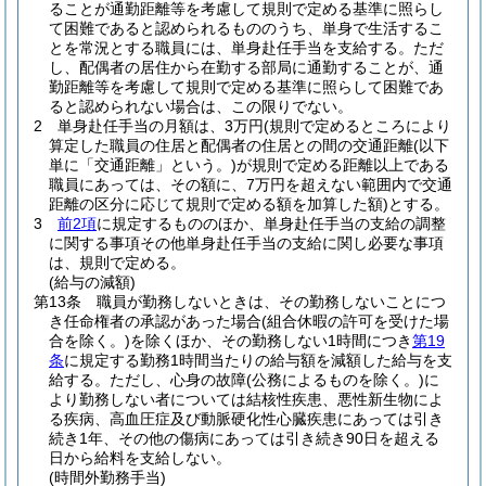
ることが通勤距離等を考慮して規則で定める基準に照らし
て困難であると認められるもののうち、単身で生活するこ
とを常況とする職員には、単身赴任手当を支給する。
ただ
し、配偶者の居住から在勤する部局に通勤することが、通
勤距離等を考慮して規則で定める基準に照らして困難であ
ると認められない場合は、この限りでない。
2
単身赴任手当の月額は、3万円
(規則で定めるところにより
算定した職員の住居と配偶者の住居との間の交通距離
(以下
単に「交通距離」という。)
が規則で定める距離以上である
職員にあっては、その額に、7万円を超えない範囲内で交通
距離の区分に応じて規則で定める額を加算した額)
とする。
3
前2項
に規定するもののほか、単身赴任手当の支給の調整
に関する事項その他単身赴任手当の支給に関し必要な事項
は、規則で定める。
(給与の減額)
第13条
職員が勤務しないときは、その勤務しないことにつ
き任命権者の承認があった場合
(組合休暇の許可を受けた場
合を除く。)
を除くほか、その勤務しない1時間につき
第19
条
に規定する勤務1時間当たりの給与額を減額した給与を支
給する。
ただし、心身の故障
(公務によるものを除く。)
に
より勤務しない者については結核性疾患、悪性新生物によ
る疾病、高血圧症及び動脈硬化性心臓疾患にあっては引き
続き1年、その他の傷病にあっては引き続き90日を超える
日から給料を支給しない。
(時間外勤務手当)