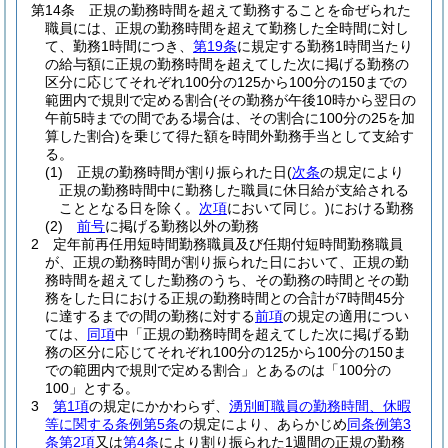
第14条
正規の勤務時間を超えて勤務することを命ぜられた
職員には、正規の勤務時間を超えて勤務した全時間に対し
て、勤務1時間につき、
第19条
に規定する勤務1時間当たり
の給与額に正規の勤務時間を超えてした次に掲げる勤務の
区分に応じてそれぞれ100分の125から100分の150までの
範囲内で規則で定める割合
(その勤務が午後10時から翌日の
午前5時までの間である場合は、その割合に100分の25を加
算した割合)
を乗じて得た額を時間外勤務手当として支給す
る。
(1)
正規の勤務時間が割り振られた日
(
次条
の規定により
正規の勤務時間中に勤務した職員に休日給が支給される
こととなる日を除く。
次項
において同じ。)
における勤務
(2)
前号
に掲げる勤務以外の勤務
2
定年前再任用短時間勤務職員及び任期付短時間勤務職員
が、正規の勤務時間が割り振られた日において、正規の勤
務時間を超えてした勤務のうち、その勤務の時間とその勤
務をした日における正規の勤務時間との合計が7時間45分
に達するまでの間の勤務に対する
前項
の規定の適用につい
ては、
同項
中「正規の勤務時間を超えてした次に掲げる勤
務の区分に応じてそれぞれ100分の125から100分の150ま
での範囲内で規則で定める割合」とあるのは「100分の
100」とする。
3
第1項
の規定にかかわらず、
湧別町職員の勤務時間、休暇
等に関する条例第5条
の規定により、あらかじめ
同条例第3
条第2項
又は
第4条
により割り振られた1週間の正規の勤務