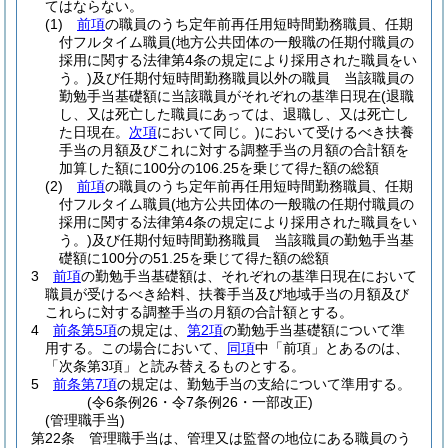
てはならない。
(1)
前項
の職員のうち定年前再任用短時間勤務職員、任期
付フルタイム職員
(地方公共団体の一般職の任期付職員の
採用に関する法律第4条の規定により採用された職員をい
う。)
及び任期付短時間勤務職員以外の職員 当該職員の
勤勉手当基礎額に当該職員がそれぞれの基準日現在
(退職
し、又は死亡した職員にあっては、退職し、又は死亡し
た日現在。
次項
において同じ。)
において受けるべき扶養
手当の月額及びこれに対する調整手当の月額の合計額を
加算した額に100分の106.25を乗じて得た額の総額
(2)
前項
の職員のうち定年前再任用短時間勤務職員、任期
付フルタイム職員
(地方公共団体の一般職の任期付職員の
採用に関する法律第4条の規定により採用された職員をい
う。)
及び任期付短時間勤務職員 当該職員の勤勉手当基
礎額に100分の51.25を乗じて得た額の総額
3
前項
の勤勉手当基礎額は、それぞれの基準日現在において
職員が受けるべき給料、扶養手当及び地域手当の月額及び
これらに対する調整手当の月額の合計額とする。
4
前条第5項
の規定は、
第2項
の勤勉手当基礎額について準
用する。
この場合において、
同項
中「前項」とあるのは、
「次条第3項」と読み替えるものとする。
5
前条第7項
の規定は、勤勉手当の支給について準用する。
(令6条例26・令7条例26・一部改正)
(管理職手当)
第22条
管理職手当は、管理又は監督の地位にある職員のう