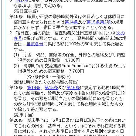
3
前2項
に規定するもののほか、住居手当の支給に関し必要
な事項は、規則で定める。
(宿日直手当)
第18条
職員が正規の勤務時間外又は休日若しくは休暇日に
宿日直を命ぜられたときは
第14条
及び
第15条第2項
の規定
にかかわらず、宿日直手当を支給することができる。
2
宿日直手当の額は、宿直勤務又は日直勤務1回につき
次の
各号
に掲げる額とする。
ただし、勤務時間が5時間未満の場
合は、
当該各号
に掲げる額に100分の50を乗じて得た額と
する。
(1)
庁舎、備品、書類等の保全、外部との連絡及び庁内監
視等のための日直勤務 4,700円
(2)
湧別町宿泊交流施設Yura Yubetsuにおける生徒の生活
指導等のための宿直勤務 7,700円
(令7条例26・一部改正)
(勤務1時間当たりの給与額の算出)
第19条
第14条
、
第15条
及び
第16条
に規定する勤務1時間当
たりの給与額は、給料及び寒冷地手当の月額の合計額に12
を乗じ、その額を1週間当たりの勤務時間に52を乗じたも
のから1日の勤務時間に20を乗じて得た時間を減じたもの
で除して得た額とする。
(期末手当)
第20条
期末手当は、6月1日及び12月1日
(以下この条におい
てこれらの日を「基準日」という。)
にそれぞれ在職する職
員に対して、それぞれ基準日の属する月の規則で定める日