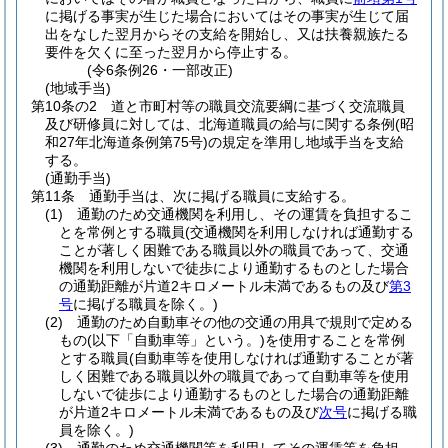
に掲げる事実が生じた場合においてはその事実が生じて届
出をなした翌月からその支給を開始し、又は扶養親族たる
要件を欠くに至った翌月から停止する。
(令6条例26・一部改正)
(地域手当)
第10条の2
道と市町村等の職員交流要綱に基づく交流職員
及び研修員に対しては、北海道職員の給与に関する条例
(昭
和27年北海道条例第75号)
の規定を準用し地域手当を支給
する。
(通勤手当)
第11条
通勤手当は、次に掲げる職員に支給する。
(1)
通勤のため交通機関を利用し、その運賃を負担するこ
とを常例とする職員
(交通機関を利用しなければ通勤する
ことが著しく困難である職員以外の職員であって、交通
機関を利用しないで徒歩により通勤するものとした場合
の通勤距離が片道2キロメートル未満であるもの及び
第3
号
に掲げる職員を除く。)
(2)
通勤のため自動車その他の交通の用具で規則で定める
もの
(以下「自動車等」という。)
を使用することを常例
とする職員
(自動車等を使用しなければ通勤することが著
しく困難である職員以外の職員であって自動車等を使用
しないで徒歩により通勤するものとした場合の通勤距離
が片道2キロメートル未満であるもの及び
次号
に掲げる職
員を除く。)