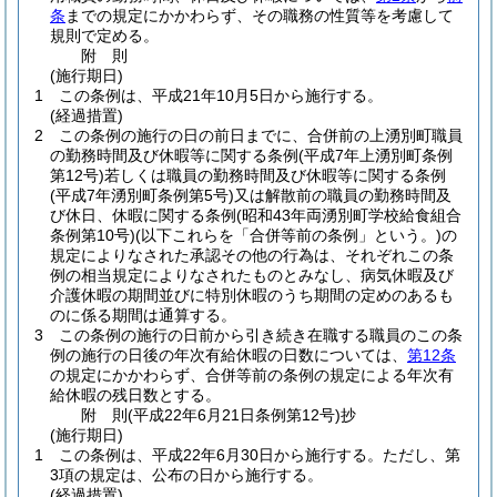
条
までの規定にかかわらず、その職務の性質等を考慮して
規則で定める。
附
則
(施行期日)
1
この条例は、平成21年10月5日から施行する。
(経過措置)
2
この条例の施行の日の前日までに、合併前の上湧別町職員
の勤務時間及び休暇等に関する条例
(平成7年上湧別町条例
第12号)
若しくは職員の勤務時間及び休暇等に関する条例
(平成7年湧別町条例第5号)
又は解散前の職員の勤務時間及
び休日、休暇に関する条例
(昭和43年両湧別町学校給食組合
条例第10号)
(以下これらを「合併等前の条例」という。)
の
規定によりなされた承認その他の行為は、それぞれこの条
例の相当規定によりなされたものとみなし、病気休暇及び
介護休暇の期間並びに特別休暇のうち期間の定めのあるも
のに係る期間は通算する。
3
この条例の施行の日前から引き続き在職する職員のこの条
例の施行の日後の年次有給休暇の日数については、
第12条
の規定にかかわらず、合併等前の条例の規定による年次有
給休暇の残日数とする。
附
則
(平成22年6月21日
条例第12号)
抄
(施行期日)
1
この条例は、平成22年6月30日から施行する。
ただし、第
3項の規定は、公布の日から施行する。
(経過措置)