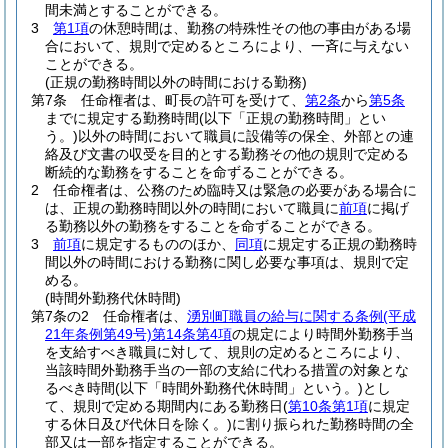
間未満とすることができる。
3
第1項
の休憩時間は、勤務の特殊性その他の事由がある場
合において、規則で定めるところにより、一斉に与えない
ことができる。
(正規の勤務時間以外の時間における勤務)
第7条
任命権者は、町長の許可を受けて、
第2条
から
第5条
までに規定する勤務時間
(以下「正規の勤務時間」とい
う。)
以外の時間において職員に設備等の保全、外部との連
絡及び文書の収受を目的とする勤務その他の規則で定める
断続的な勤務をすることを命ずることができる。
2
任命権者は、公務のため臨時又は緊急の必要がある場合に
は、正規の勤務時間以外の時間において職員に
前項
に掲げ
る勤務以外の勤務をすることを命ずることができる。
3
前項
に規定するもののほか、
同項
に規定する正規の勤務時
間以外の時間における勤務に関し必要な事項は、規則で定
める。
(時間外勤務代休時間)
第7条の2
任命権者は、
湧別町職員の給与に関する条例
(平成
21年条例第49号)
第14条第4項
の規定により時間外勤務手当
を支給すべき職員に対して、規則の定めるところにより、
当該時間外勤務手当の一部の支給に代わる措置の対象とな
るべき時間
(以下「時間外勤務代休時間」という。)
とし
て、規則で定める期間内にある勤務日
(
第10条第1項
に規定
する休日及び代休日を除く。)
に割り振られた勤務時間の全
部又は一部を指定することができる。