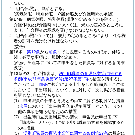
ない。
4
組合休暇は、無給とする。
(病気休暇、特別休暇、介護休暇及び介護時間の承認)
第17条
病気休暇、特別休暇
(規則で定めるものを除く。)
、
介護休暇及び介護時間については、規則の定めるところに
より、任命権者の承認を受けなければならない。
2
組合休暇については、規則の定めるところにより、任命権
者の許可を受けなければならない。
(委任)
第18条
第12条
から
前条
までに規定するもののほか、休暇に
関し必要な事項は、規則で定める。
(妊娠、出産等についての申出をした職員等に対する意向確
認等)
第18条の2
任命権者は、
湧別町職員の育児休業等に関する
条例
(平成21年条例第39号)
第27条第1項
の措置を講ずるに
当たっては、
同条
の規定による申出をした職員
(以下この項
において「申出職員」という。)
に対して、次に掲げる措置
を講じなければならない。
(1)
申出職員の仕事と育児との両立に資する制度又は措置
(
次号
において「出生時両立支援制度等」という。)
その
他の事項を知らせるための措置
(2)
出生時両立支援制度等の請求、申告又は申出
(以下
「請求等」という。)
に係る申出職員の意向を確認するた
めの措置
(3)
湧別町職員の育児休業等に関する条例第27条
の規定に