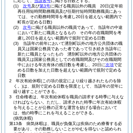
に応じて、
当該各号
に掲げる日数とする。
(1)
次号
及び
第3号
に掲げる職員以外の職員 20日
(定年前
再任用短時間勤務職員及び任期付短時間勤務職員にあっ
ては、その勤務時間等を考慮し20日を超えない範囲内で
町長が定める日数)
(2)
次号
に掲げる職員以外の職員であって、当該年の中途
において新たに職員となるもの その年の在職期間を考
慮し20日を超えない範囲内で規則で定める日数
(3)
当該年の前年において湧別町以外の地方公共団体の職
員又は国家公務員であった者であって引き続き当該年に
新たに職員となったもの 湧別町以外の地方公共団体の
職員又は国家公務員としての在職期間及びその在職期間
中における年次有休の残日数を考慮し、20日に
次項
で定
める日数を加えた日数を超えない範囲内で規則で定める
日数
2
年次有給休暇
(この項の規定により繰り越されたものを除
く。)
は、規則で定める日数を限度として、当該年の翌年に
繰り越すことができる。
3
任命権者は、年次有給休暇を職員の請求する時季に与えな
ければならない。
ただし、請求された時季に年次有給休暇
を与えることが公務の正常な運営を妨げる場合において
は、他の時季にこれを与えることができる。
(病気休暇)
第13条
病気休暇は、職員が負傷又は疾病のため療養する必
要があり、その勤務しないことがやむを得ないと認められ