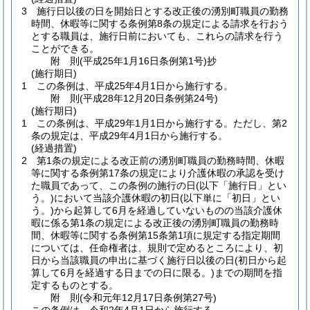
3
施行日以後の日を開始日とする改正後の湧別町職員の勤務
時間、休暇等に関する条例第8条の規定による請求を行おう
とする職員は、施行日前においても、これらの請求を行う
ことができる。
附
則
(平成25年1月16日
条例第1号)
抄
(施行期日)
1
この条例は、平成25年4月1日から施行する。
附
則
(平成28年12月20日
条例第24号)
(施行期日)
1
この条例は、平成29年1月1日から施行する。
ただし、第2
条の規定は、平成29年4月1日から施行する。
(経過措置)
2
第1条の規定による改正前の湧別町職員の勤務時間、休暇
等に関する条例第17条の規定により介護休暇の承認を受け
た職員であって、この条例の施行の日
(以下「施行日」とい
う。)
において当該介護休暇の初日
(以下単に「初日」とい
う。)
から起算して6月を経過していないものの当該介護休
暇に係る第1条の規定による改正後の湧別町職員の勤務時
間、休暇等に関する条例第15条第1項に規定する指定期間
については、任命権者は、規則で定めるところにより、初
日から当該職員の申出に基づく施行日以後の日
(初日から起
算して6月を経過する日までの日に限る。)
までの期間を指
定するものとする。
附
則
(令和元年12月17日
条例第27号)