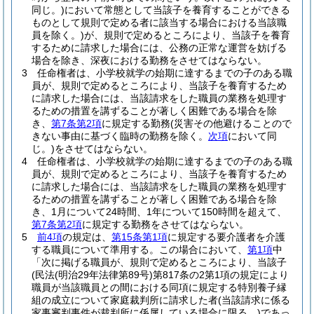
同じ。)
において常態として当該子を養育することができる
ものとして規則で定める者に該当する場合における当該職
員を除く。)
が、規則で定めるところにより、当該子を養育
するために請求した場合には、公務の正常な運営を妨げる
場合を除き、深夜における勤務をさせてはならない。
3
任命権者は、小学校就学の始期に達するまでの子のある職
員が、規則で定めるところにより、当該子を養育するため
に請求した場合には、当該請求をした職員の業務を処理す
るための措置を講ずることが著しく困難である場合を除
き、
第7条第2項
に規定する勤務
(災害その他避けることので
きない事由に基づく臨時の勤務を除く。
次項
において同
じ。)
をさせてはならない。
4
任命権者は、小学校就学の始期に達するまでの子のある職
員が、規則で定めるところにより、当該子を養育するため
に請求した場合には、当該請求をした職員の業務を処理す
るための措置を講ずることが著しく困難である場合を除
き、1月について24時間、1年について150時間を超えて、
第7条第2項
に規定する勤務をさせてはならない。
5
前4項
の規定は、
第15条第1項
に規定する要介護者を介護
する職員について準用する。
この場合において、
第1項
中
「次に掲げる職員が、規則で定めるところにより、当該子
(民法
(明治29年法律第89号)
第817条の2第1項の規定により
職員が当該職員との間における同項に規定する特別養子縁
組の成立について家庭裁判所に請求した者
(当該請求に係る
家事審判事件が裁判所に係属している場合に限る。)
であっ