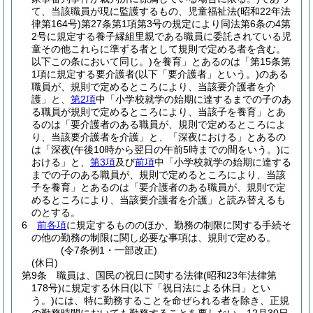
て、当該職員が現に監護するもの、児童福祉法
(昭和22年法
律第164号)
第27条第1項第3号の規定により同法第6条の4第
2号に規定する養子縁組里親である職員に委託されている児
童その他これらに準ずる者として規則で定める者を含む。
以下この条において同じ。)
を養育」とあるのは「第15条第
1項に規定する要介護者
(以下「要介護者」という。)
のある
職員が、規則で定めるところにより、当該要介護者を介
護」と、
第2項
中「小学校就学の始期に達するまでの子のあ
る職員が規則で定めるところにより、当該子を養育」とあ
るのは「要介護者のある職員が、規則で定めるところによ
り、当該要介護者を介護」と、「深夜における」とあるの
は「深夜
(午後10時から翌日の午前5時までの間をいう。)
に
おける」と、
第3項
及び
前項
中「小学校就学の始期に達する
までの子のある職員が、規則で定めるところにより、当該
子を養育」とあるのは「要介護者のある職員が、規則で定
めるところにより、当該要介護者を介護」と読み替えるも
のとする。
6
前各項
に規定するもののほか、勤務の制限に関する手続そ
の他の勤務の制限に関し必要な事項は、規則で定める。
(令7条例1・一部改正)
(休日)
第9条
職員は、国民の祝日に関する法律
(昭和23年法律第
178号)
に規定する休日
(以下「祝日法による休日」とい
う。)
には、特に勤務することを命ぜられる者を除き、正規