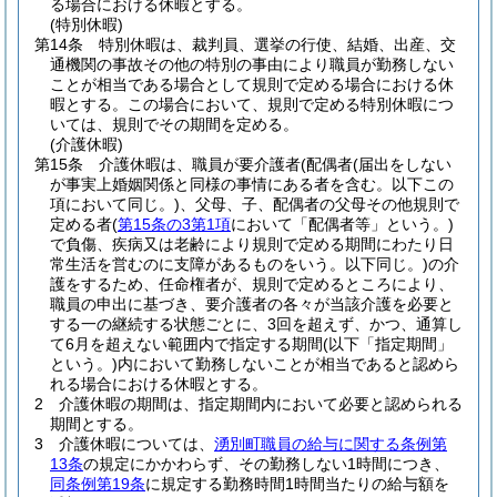
る場合における休暇とする。
(特別休暇)
第14条
特別休暇は、裁判員、選挙の行使、結婚、出産、交
通機関の事故その他の特別の事由により職員が勤務しない
ことが相当である場合として規則で定める場合における休
暇とする。
この場合において、規則で定める特別休暇につ
いては、規則でその期間を定める。
(介護休暇)
第15条
介護休暇は、職員が要介護者
(配偶者
(届出をしない
が事実上婚姻関係と同様の事情にある者を含む。以下この
項において同じ。)
、父母、子、配偶者の父母その他規則で
定める者
(
第15条の3第1項
において「配偶者等」という。)
で負傷、疾病又は老齢により規則で定める期間にわたり日
常生活を営むのに支障があるものをいう。以下同じ。)
の介
護をするため、任命権者が、規則で定めるところにより、
職員の申出に基づき、要介護者の各々が当該介護を必要と
する一の継続する状態ごとに、3回を超えず、かつ、通算し
て6月を超えない範囲内で指定する期間
(以下「指定期間」
という。)
内において勤務しないことが相当であると認めら
れる場合における休暇とする。
2
介護休暇の期間は、指定期間内において必要と認められる
期間とする。
3
介護休暇については、
湧別町職員の給与に関する条例第
13条
の規定にかかわらず、その勤務しない1時間につき、
同条例第19条
に規定する勤務時間1時間当たりの給与額を