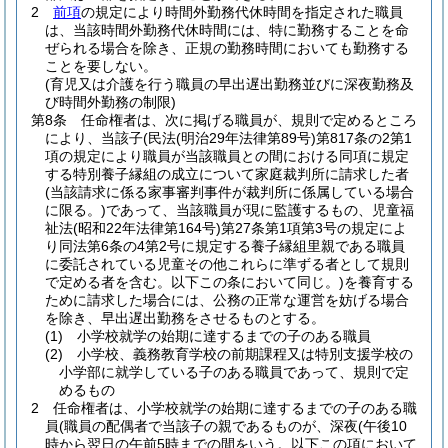
2
前項
の規定により時間外勤務代休時間を指定された職員
は、当該時間外勤務代休時間には、特に勤務することを命
ぜられる場合を除き、正規の勤務時間においても勤務する
ことを要しない。
(育児又は介護を行う職員の早出遅出勤務並びに深夜勤務及
び時間外勤務の制限)
第8条
任命権者は、次に掲げる職員が、規則で定めるところ
により、当該子
(民法
(明治29年法律第89号)
第817条の2第1
項の規定により職員が当該職員との間における同項に規定
する特別養子縁組の成立について家庭裁判所に請求した者
(当該請求に係る家事審判事件が裁判所に係属している場合
に限る。)
であって、当該職員が現に監護するもの、児童福
祉法
(昭和22年法律第164号)
第27条第1項第3号の規定によ
り同法第6条の4第2号に規定する養子縁組里親である職員
に委託されている児童その他これらに準ずる者として規則
で定める者を含む。以下この条において同じ。)
を養育する
ために請求した場合には、公務の正常な運営を妨げる場合
を除き、早出遅出勤務をさせるものとする。
(1)
小学校就学の始期に達するまでの子のある職員
(2)
小学校、義務教育学校の前期課程又は特別支援学校の
小学部に就学している子のある職員であって、規則で定
めるもの
2
任命権者は、小学校就学の始期に達するまでの子のある職
員
(職員の配偶者で当該子の親であるものが、深夜
(午後10
時から翌日の午前5時までの間をいう。以下この項において