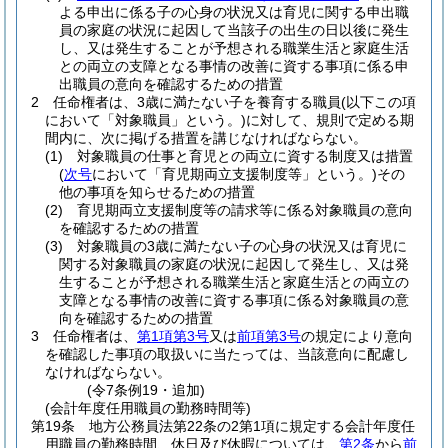
よる申出に係る子の心身の状況又は育児に関する申出職
員の家庭の状況に起因して当該子の出生の日以後に発生
し、又は発生することが予想される職業生活と家庭生活
との両立の支障となる事情の改善に資する事項に係る申
出職員の意向を確認するための措置
2
任命権者は、3歳に満たない子を養育する職員
(以下この項
において「対象職員」という。)
に対して、規則で定める期
間内に、次に掲げる措置を講じなければならない。
(1)
対象職員の仕事と育児との両立に資する制度又は措置
(
次号
において「育児期両立支援制度等」という。)
その
他の事項を知らせるための措置
(2)
育児期両立支援制度等の請求等に係る対象職員の意向
を確認するための措置
(3)
対象職員の3歳に満たない子の心身の状況又は育児に
関する対象職員の家庭の状況に起因して発生し、又は発
生することが予想される職業生活と家庭生活との両立の
支障となる事情の改善に資する事項に係る対象職員の意
向を確認するための措置
3
任命権者は、
第1項第3号
又は
前項第3号
の規定により意向
を確認した事項の取扱いに当たっては、当該意向に配慮し
なければならない。
(令7条例19・追加)
(会計年度任用職員の勤務時間等)
第19条
地方公務員法第22条の2第1項に規定する会計年度任
用職員の勤務時間、休日及び休暇については、
第2条
から
前