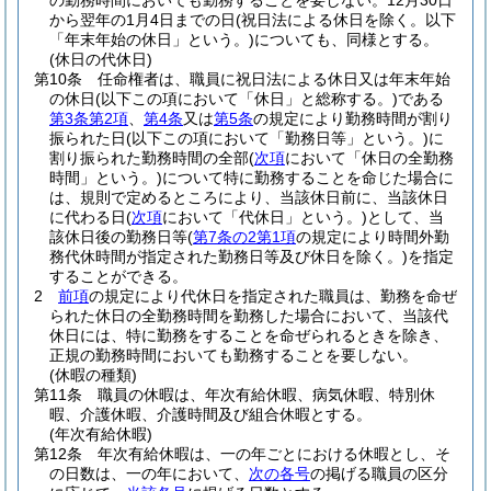
の勤務時間においても勤務することを要しない。
12月30日
から翌年の1月4日までの日
(祝日法による休日を除く。以下
「年末年始の休日」という。)
についても、同様とする。
(休日の代休日)
第10条
任命権者は、職員に祝日法による休日又は年末年始
の休日
(以下この項において「休日」と総称する。)
である
第3条第2項
、
第4条
又は
第5条
の規定により勤務時間が割り
振られた日
(以下この項において「勤務日等」という。)
に
割り振られた勤務時間の全部
(
次項
において「休日の全勤務
時間」という。)
について特に勤務することを命じた場合に
は、規則で定めるところにより、当該休日前に、当該休日
に代わる日
(
次項
において「代休日」という。)
として、当
該休日後の勤務日等
(
第7条の2第1項
の規定により時間外勤
務代休時間が指定された勤務日等及び休日を除く。)
を指定
することができる。
2
前項
の規定により代休日を指定された職員は、勤務を命ぜ
られた休日の全勤務時間を勤務した場合において、当該代
休日には、特に勤務をすることを命ぜられるときを除き、
正規の勤務時間においても勤務することを要しない。
(休暇の種類)
第11条
職員の休暇は、年次有給休暇、病気休暇、特別休
暇、介護休暇、介護時間及び組合休暇とする。
(年次有給休暇)
第12条
年次有給休暇は、一の年ごとにおける休暇とし、そ
の日数は、一の年において、
次の各号
の掲げる職員の区分