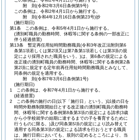
この条例は、令和2年4月1日から施行する。
附
則
(令和2年3月6日
条例第9号)
この条例は、令和2年4月1日から施行する。
附
則
(令和4年12月16日
条例第23号)
抄
(施行期日)
第1条
この条例は、令和5年4月1日から施行する。
(湧別町職員の勤務時間、休暇等に関する条例の一部改正に
伴う経過措置)
第13条
暫定再任用短時間勤務職員
(令和3年改正法附則第6
条第1項若しくは第2項又は第7条第1項若しくは第3項の規
定により採用された職員をいう。)
は、第6条の規定による
改正後の湧別町職員の勤務時間、休暇等に関する条例第2条
第2項に規定する定年前再任用短時間勤務職員とみなして、
同条例の規定を適用する。
附
則
(令和7年3月6日
条例第1号)
(施行期日)
1
この条例は、令和7年4月1日から施行する。
(経過措置)
2
この条例の施行の日
(以下「施行日」という。)
以後の日を
時間外勤務制限開始日とする改正後の湧別町職員の勤務時
間、休暇等に関する条例第8条第3項の規定による請求
(3歳
から小学校就学の始期に達するまでの子を養育するために
行うものに限る。)
及び同条第5項の規定により読み替えて
適用する同条第3項の規定による請求を行おうとする職員
は、施行日前においても、規則の定めるところにより、当