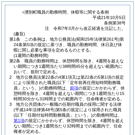
○湧別町職員の勤務時間、休暇等に関する条例
平成21年10月5日
条例第38号
注 令和7年3月から改正経過を注記した。
(趣旨)
第1条
この条例は、地方公務員法
(昭和25年法律第261号)
第
24条第5項の規定に基づき、職員の勤務時間、休日及び休
暇に関し必要な事項を定めるものとする。
(1週間の勤務時間)
第2条
職員の勤務時間は、休憩時間を除き、4週間を超えな
い期間につき1週間当たり38時間45分を超えない範囲内に
おいて、規則で定める。
2
地方公務員法第22条の4第1項又は第22条の5第1項の規定
により採用された職員
(以下「定年前再任用短時間勤務職
員」という。)
の勤務時間は、
前項
の規定にかかわらず、休
憩時間を除き、4週間を超えない期間につき1週間当たり15
時間30分から31時間までの範囲内で、任命権者が定める。
3
地方公共団体の一般職の任期付職員の採用に関する法律
(平成14年法律第48号)
第5条の規定により採用された職員
(以下「任期付短時間勤務職員」という。)
の勤務時間は、
第1項
の規定にかかわらず、休憩時間を除き、4週間を超え
ない期間につき1週間当たり32時間までの範囲内で、任命
権者が定める。