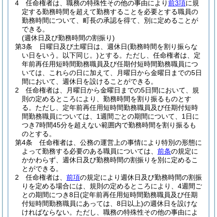
4
任命権者は、職務の特殊性その他の事由により
前3項
に規
定する勤務時間を超えて勤務することを必要とする職員の
勤務時間について、町長の承認を得て、別に定めることが
できる。
(週休日及び勤務時間の割振り)
第3条
日曜日及び土曜日は、週休日
(勤務時間を割り振らな
い日をいう。以下同じ。)
とする。
ただし、任命権者は、定
年前再任用短時間勤務職員及び任期付短時間勤務職員につ
いては、これらの日に加えて、月曜日から金曜日までの5日
間において、週休日を設けることができる。
2
任命権者は、月曜日から金曜日までの5日間において、規
則の定めるところにより、勤務時間を割り振るものとす
る。
ただし、定年前再任用短時間勤務職員及び任期付短時
間勤務職員については、1週間ごとの期間について、1日に
つき7時間45分を超えない範囲内で勤務時間を割り振るも
のとする。
第4条
任命権者は、公務の運営上の事情により特別の形態に
よって勤務する必要のある職員については、
前条
の規定に
かかわらず、週休日及び勤務時間の割振りを別に定めるこ
とができる。
2
任命権者は、
前項
の規定により週休日及び勤務時間の割振
りを定める場合には、規則の定めるところにより、4週間ご
との期間につき8日
(定年前再任用短時間勤務職員及び任期
付短時間勤務職員にあっては、8日以上)
の週休日を設けな
ければならない。
ただし、職務の特殊性その他の事由によ