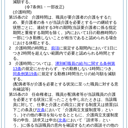
減額する。
(令7条例1・一部改正)
(介護時間)
第15条の2
介護時間は、職員が要介護者の介護をするた
め、要介護者の各々が当該介護を必要とする一の継続する
状態ごとに、連続する3年の期間
(当該要介護者に係る指定
期間と重複する期間を除く。)
内において1日の勤務時間の
一部につき勤務しないことが相当であると認められる場合
における休暇とする。
2
介護時間の時間は、
前項
に規定する期間内において1日に
つき2時間を超えない範囲内で必要と認められる時間とす
る。
3
介護時間については、
湧別町職員の給与に関する条例第
13条
の規定にかかわらず、その勤務しない1時間につき、
同条例第19条
に規定する勤務1時間当たりの給与額を減額
する。
(配偶者等が介護を必要とする状況に至った職員に対する意
向確認等)
第15条の3
任命権者は、職員が配偶者等が当該職員の介護
を必要とする状況に至ったことを申し出たときは、当該職
員に対して、仕事と介護との両立に資する制度又は措置
(以
下この条及び
次条
において「介護両立支援制度等」とい
う。)
その他の事項を知らせるとともに、介護両立支援制度
等の申告、請求又は申出
(
次条
において「請求等」とい
う。)
に係る当該職員の意向を確認するための面談その他の