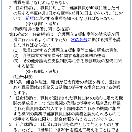
措置を講じなければならない。
2
任命権者は、職員に対して、当該職員が40歳に達した日
の属する年度
(4月1日から翌年の3月31日までをいう。)
にお
いて、
前項
に規定する事項を知らせなければならない。
(令7条例1・追加)
(勤務環境の整備に関する措置)
第15条の4
任命権者は、介護両立支援制度等の請求等が円
滑に行われるようにするため、
次の各号
に掲げる措置を講
じなければならない。
(1)
職員に対する介護両立支援制度等に係る研修の実施
(2)
介護両立支援制度等に関する相談体制の整備
(3)
その他介護両立支援制度等に係る勤務環境の整備に関
する措置
(令7条例1・追加)
(組合休暇)
第16条
組合休暇は、職員が任命権者の承認を得て、登録さ
れた職員団体の業務又は活動に従事する場合における休暇
とする。
2
任命権者は、職員が登録された職員団体の規約に定める機
関の構成員として当該機関の業務に従事する場合及び登録
された職員団体の加入する上部団体のこれらの機関に相当
する機関の業務で当該職員団体の業務と認められるものに
従事する場合に限り、組合休暇を与えることができる。
3
組合休暇は、1日又は1時間を単位として与えるものとす
る。
ただし、1暦年につき30日を超えて与えることはでき