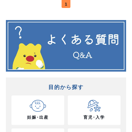
1
目的から探す
妊娠･出産
育児･入学