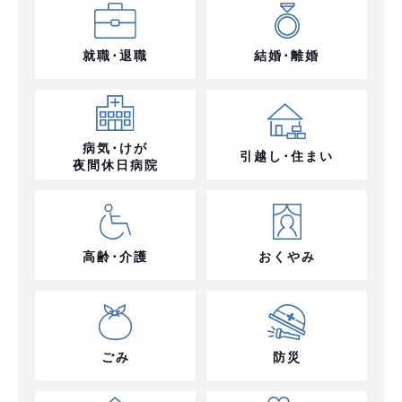
就職･退職
結婚･離婚
病気･けが
引越し･住まい
夜間休日病院
高齢･介護
おくやみ
ごみ
防災