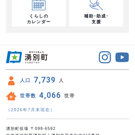
くらしの
補助･助成･
カレンダー
支援
7,739
人口
人
4,066
世帯数
世帯
（2026年7月末現在）
湧別町役場 〒099-6592